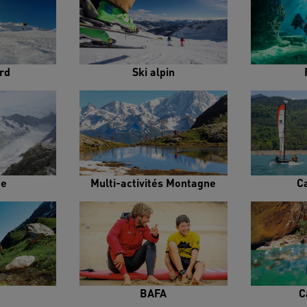
rd
Ski alpin
me
Multi-activités Montagne
C
BAFA
C