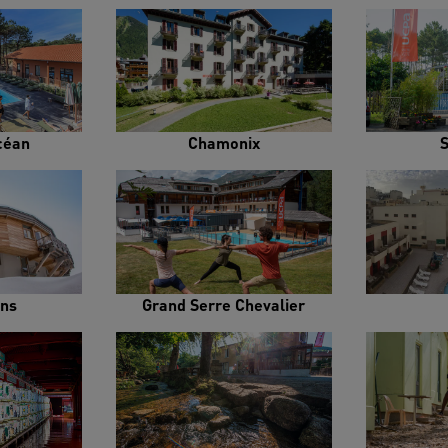
céan
Chamonix
ens
Grand Serre Chevalier