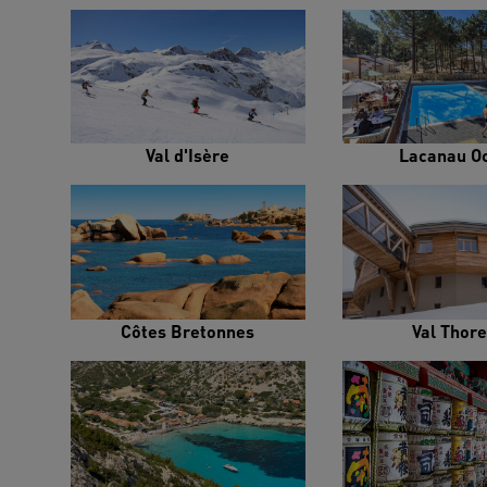
Val d'Isère
Lacanau O
Côtes Bretonnes
Val Thor