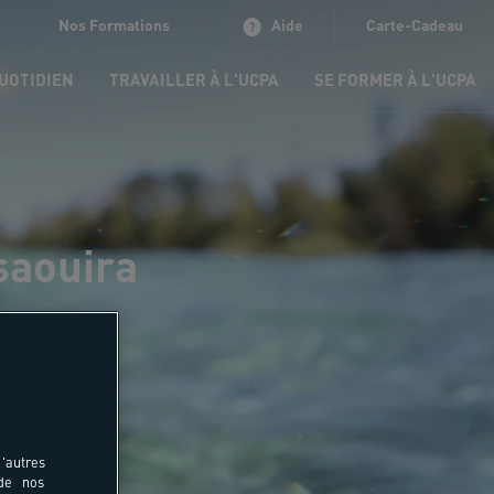
Nos Formations
Aide
Carte-Cadeau
QUOTIDIEN
TRAVAILLER À L'UCPA
SE FORMER À L'UCPA
saouira
'autres
 de nos