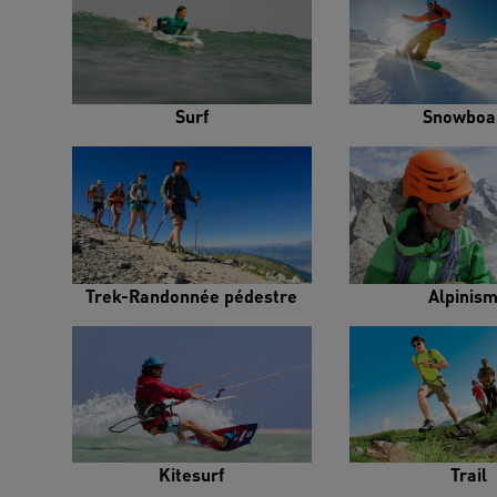
Surf
Snowboa
Trek-Randonnée pédestre
Alpinis
Kitesurf
Trail