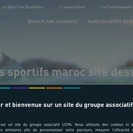
Le Sport Au Quotidien
L'association
La Communauté
BONS PLANS VACANCES
FAIRE DU SPORT AU 
s sportifs maroc site des
r et bienvenue sur un site du groupe associatif
sur un site du groupe associatif UCPA. Nous utilisons des cookies et d
es similaires afin de personnaliser votre parcours, mesurer l'efficacité