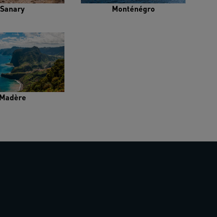
Sanary
Monténégro
Madère