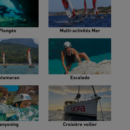
Plongée
Multi-activités Mer
atamaran
Escalade
anyoning
Croisière voilier