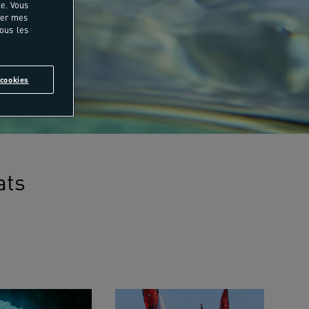
e. Vous
rer mes
tous les
cookies
ats