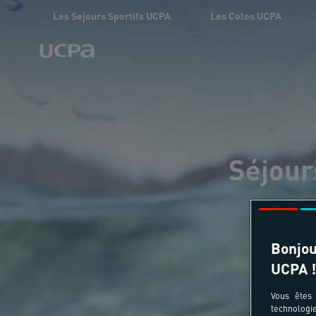
Les Sejours Sportifs UCPA
Les Colos UCPA
Séjour
Bonjou
UCPA !
Vous êtes 
technologi