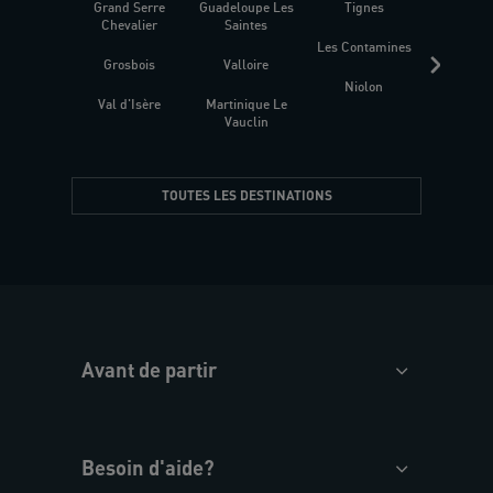
Grand Serre
Guadeloupe Les
Tignes
Sén
Chevalier
Saintes
Les Contamines
Croat
Grosbois
Valloire
Niolon
Hyèr
Val d'Isère
Martinique Le
Presqu
Vauclin
TOUTES LES DESTINATIONS
Avant de partir
Besoin d'aide?