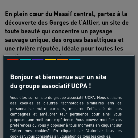
En plein cœur du Massif central, partez à la
découverte des Gorges de l'Allier, un site de
toute beauté qui concentre un paysage
sauvage unique, des orgues basaltiques et
une rivière réputée, idéale pour toutes les
pratiques en eaux vives.
Le village sportif se situe au bord de l'Allier
Bonjour et bienvenue sur un site
dans un village typique d'Auvergne. Son
du groupe associatif UCPA !
environnement exceptionnel se prête à la
pratique de nombreux sports de rivière et de
Vous êtes sur un site du groupe associatif UCPA. Nous utilisons
des cookies et d'autres technologies similaires afin de
plein air ! Raft, kayak, nage en eaux vives,
personnaliser votre parcours, mesurer l'efficacité de nos
canoraft, airboat, canyoning, stand up
campagnes et améliorer leur pertinence pour ainsi vous
proposer une meilleure expérience. Vous pouvez modifier vos
paddle... découvrez de nouvelles sensations
préférences ou vous y opposer à tous moments en cliquant sur
de glisse au cœur d'un environnement
"Gérer mes cookies". En cliquant sur "Autoriser tous les
cookies", vous consentez à l'utilisation de tous les cookies.