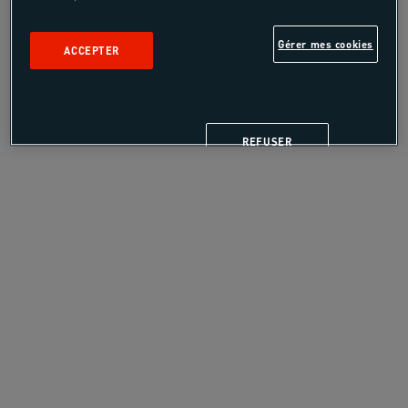
préservé et profitez de la variété des supports
pour découvrir la région autrement.
Gérer mes cookies
ACCEPTER
LES SPOTS
REFUSER