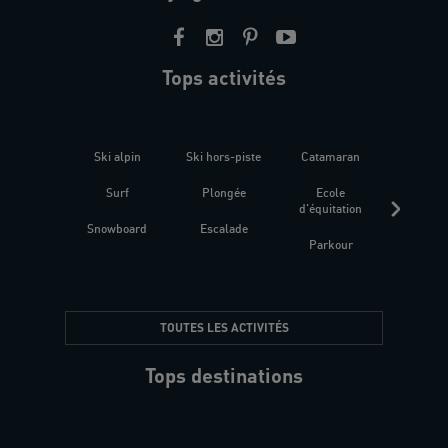
Tops activités
Ski alpin
Ski hors-piste
Catamaran
Kites
Surf
Plongée
Ecole
Raquet
d'équitation
Snowboard
Escalade
Fitness 
Parkour
être
TOUTES LES ACTIVITÉS
Tops destinations