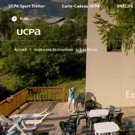
UCPA Sport Trotter
Carte-Cadeau UCPA
ONELIFE 
Aide
>
>
Accueil
toutes nos destinations
Les Orres
Ex