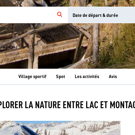
Date de départ & durée
Village sportif
Spot
Les activités
Avis
Les
Les
Les
Les
Les
activités
activités
activités
activités
activités
PLORER LA NATURE ENTRE LAC ET MONTA