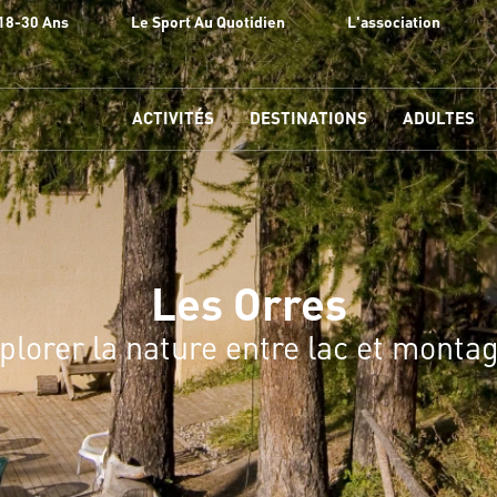
18-30 Ans
Le Sport Au Quotidien
L'association
ACTIVITÉS
DESTINATIONS
ADULTES
Les Orres
plorer la nature entre lac et monta