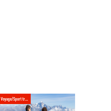
PA Sport Trotter : la nouvelle marque UCPA
i parle d’aventure
Voyage/Sport trotter