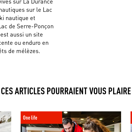
ives sur La Durance
 nautiques sur le Lac
ki nautique et
 Lac de Serre-Ponçon
est aussi un site
cente ou enduro en
êts de mélèzes.
CES ARTICLES POURRAIENT VOUS PLAIRE
adulte ?
Devenir animateur BAFA : des compétences pour la
UC
vie à la clé
qu
One life