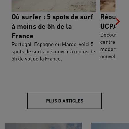
Où surfer : 5 spots de surf
Réouvert
à moins de 5h de la
UCPA Lac
France
Découvre le
centre mythi
Portugal, Espagne ou Maroc, voici 5
modernité et
spots de surf à découvrir à moins de
nouvelle ex
5h de vol de la France.
t'attend.
PLUS D'ARTICLES
L'aventure albanaise
Du lac d'Ohrid à l'