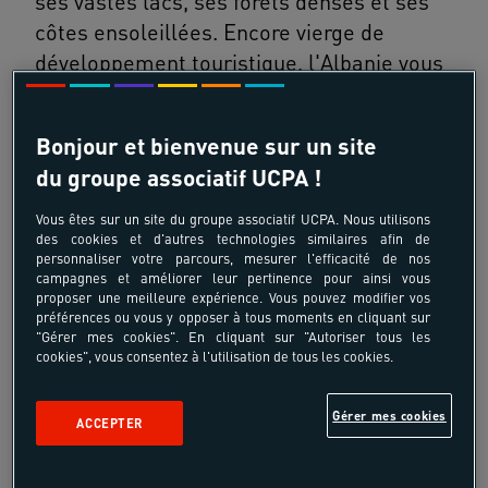
ses vastes lacs, ses forêts denses et ses
côtes ensoleillées. Encore vierge de
développement touristique, l'Albanie vous
dévoile ses richesses naturelles,
historiques et culturelles pour un voyage
Bonjour et bienvenue sur un site
hors des sentiers battus.
du groupe associatif UCPA !
Vous êtes sur un site du groupe associatif UCPA. Nous utilisons
des cookies et d'autres technologies similaires afin de
personnaliser votre parcours, mesurer l'efficacité de nos
campagnes et améliorer leur pertinence pour ainsi vous
proposer une meilleure expérience. Vous pouvez modifier vos
préférences ou vous y opposer à tous moments en cliquant sur
"Gérer mes cookies". En cliquant sur "Autoriser tous les
cookies", vous consentez à l'utilisation de tous les cookies.
Gérer mes cookies
ACCEPTER