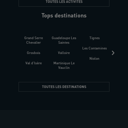
TOUTES LES ACTIVITÉS
Tops destinations
Grand Serre
Guadeloupe Les
Tignes
Sén
Chevalier
Saintes
Les Contamines
Croat
Grosbois
Valloire
Niolon
Hyèr
Val d'Isère
Martinique Le
Presqu
Vauclin
TOUTES LES DESTINATIONS