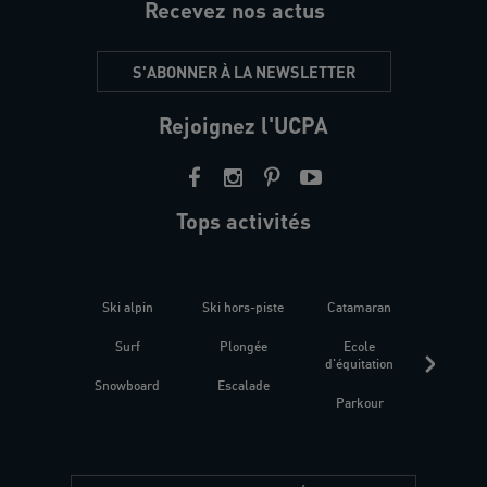
Recevez nos actus
S'ABONNER À LA NEWSLETTER
Rejoignez l'UCPA
Tops activités
Ski alpin
Ski hors-piste
Catamaran
Kites
Surf
Plongée
Ecole
Raquet
d'équitation
Snowboard
Escalade
Fitness 
Parkour
être