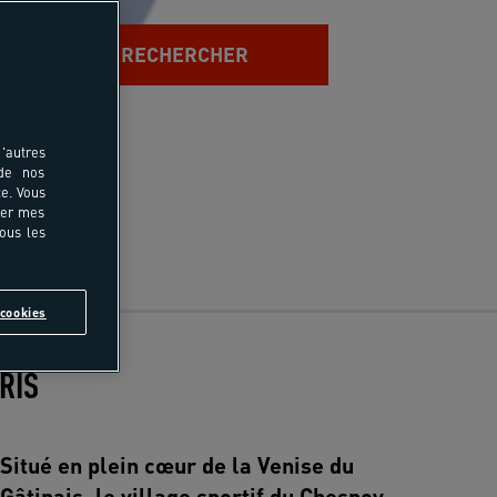
RECHERCHER
'autres
 de nos
e. Vous
rer mes
tous les
cookies
RIS
Situé en plein cœur de la Venise du
Gâtinais, le village sportif du Chesnoy