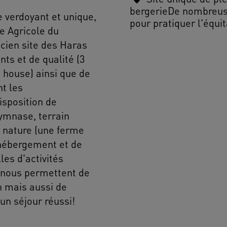
bergerieDe nombreuse
 verdoyant et unique,
pour pratiquer l'équi
ée Agricole du
cien site des Haras
ts et de qualité (3
 house) ainsi que de
t les
isposition de
ymnase, terrain
, nature (une ferme
'hébergement et de
es d'activités
 nous permettent de
n mais aussi de
un séjour réussi!