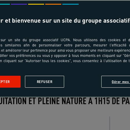
Date de départ & durée
r et bienvenue sur un site du groupe associatif
sur un site du groupe associatif UCPA. Nous utilisons des cookies et d
es similaires afin de personnaliser votre parcours, mesurer l'efficacité
et améliorer leur pertinence pour ainsi vous proposer une meilleure expérienc
ifier vos préférences ou vous y opposer à tous moments en cliquant sur "Gé
n cliquant sur "Autoriser tous les cookies", vous consentez à l'utilisation de 
Village sportif
Spot
Les activités
Avis
EPTER
REFUSER
Gérer mes 
Les
Les
Les
Les
Les
activités
activités
activités
activités
activités
UITATION ET PLEINE NATURE À 1H15 DE PA