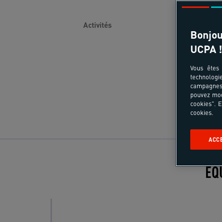
Bonjou
UCPA !
Vous êtes 
technologi
campagnes 
pouvez mod
cookies". E
cookies.
ACC
EQ