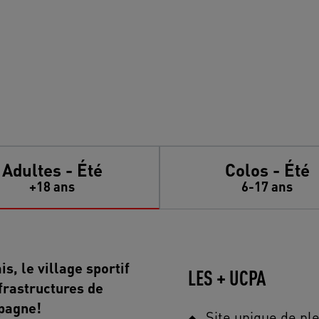
Adultes - Été
Colos - Été
+18 ans
6-17 ans
is, le village sportif
LES + UCPA
frastructures de
mpagne!
Site unique de ple