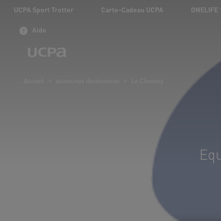
UCPA Sport Trotter
Carte-Cadeau UCPA
ONELIFE 
Aide
>
>
Accueil
toutes nos destinations
Le Chesnoy
Equ