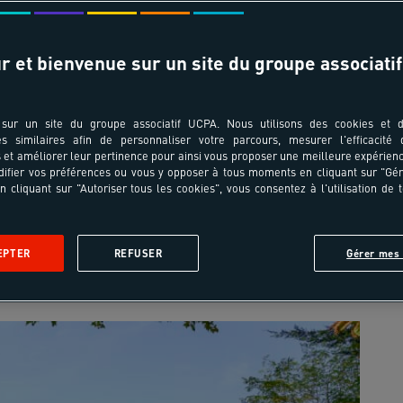
Date de départ & durée
r et bienvenue sur un site du groupe associatif
sur un site du groupe associatif UCPA. Nous utilisons des cookies et d
es similaires afin de personnaliser votre parcours, mesurer l'efficacité
et améliorer leur pertinence pour ainsi vous proposer une meilleure expérienc
ifier vos préférences ou vous y opposer à tous moments en cliquant sur "Gé
n cliquant sur "Autoriser tous les cookies", vous consentez à l'utilisation de 
Village sportif
Spot
Les activités
Avis
EPTER
REFUSER
Gérer mes 
Les
Les
Les
Les
Les
activités
activités
activités
activités
activités