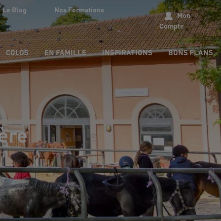
Le Blog
Nos Formations
Mon
Compte
COLOS
EN FAMILLE
INSPIRATIONS
BONS PLANS
ère