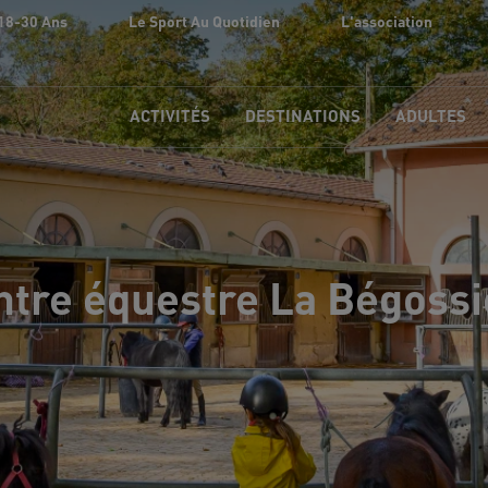
18-30 Ans
Le Sport Au Quotidien
L'association
ACTIVITÉS
DESTINATIONS
ADULTES
ntre équestre La Bégossi