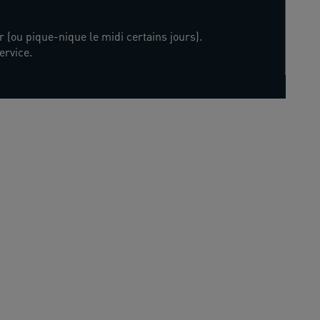
r (ou pique-nique le midi certains jours).
ervice.