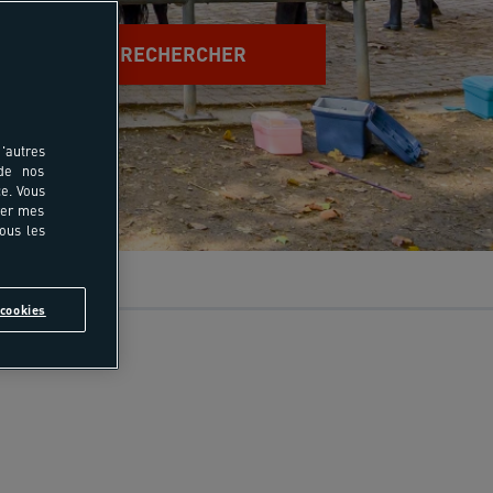
RECHERCHER
'autres
 de nos
e. Vous
rer mes
tous les
cookies