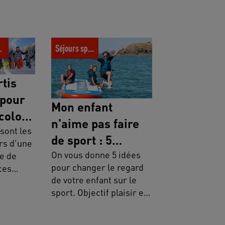
pris pour une
Mon enfant n'aime pas faire de
ait grandir
sport : 5 conseils pour le
colos
Séjours sportifs
convaincre de se lancer
rtis
 pour
Mon enfant
colo
n'aime pas faire
ait
sont les
de sport : 5
ers d'une
dir
conseils pour le
On vous donne 5 idées
e de
pour changer le regard
ces
convaincre de se
de votre enfant sur le
Odyssée
lancer
sport. Objectif plaisir et
amusement.