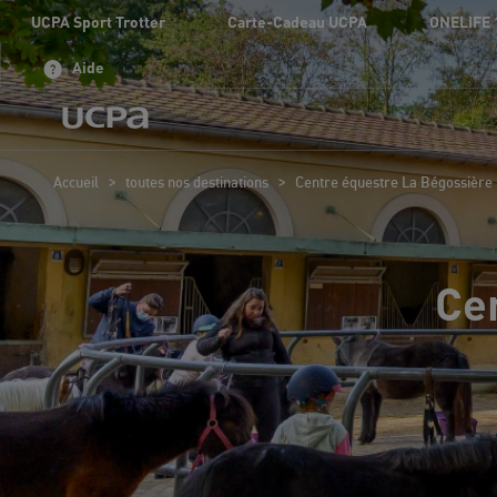
UCPA Sport Trotter
Carte-Cadeau UCPA
ONELIFE 
Aide
>
>
Accueil
toutes nos destinations
Centre équestre La Bégossière
Ce