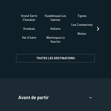
Grand Serre
Guadeloupe Les
Tignes
Sén
Chevalier
Saintes
Les Contamines
Croat
Grosbois
Valloire
Niolon
Hyèr
Val d'Isère
Martinique Le
Presqu
Vauclin
TOUTES LES DESTINATIONS
Avant de partir