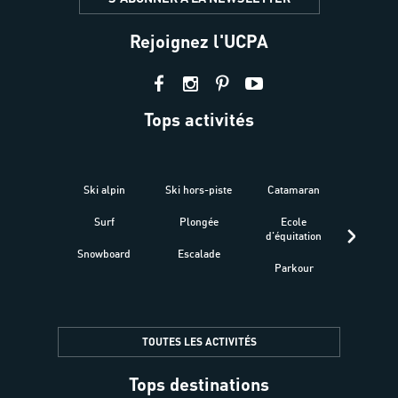
Rejoignez l'UCPA
Tops activités
Ski alpin
Ski hors-piste
Catamaran
Kites
Surf
Plongée
Ecole
Raquet
d'équitation
Snowboard
Escalade
Fitness 
Parkour
être
TOUTES LES ACTIVITÉS
Tops destinations