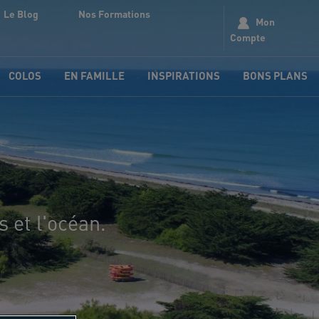
Le Blog
Nos Formations
Mon
Compte
COLOS
EN FAMILLE
INSPIRATIONS
BONS PLANS
 et l'océan.