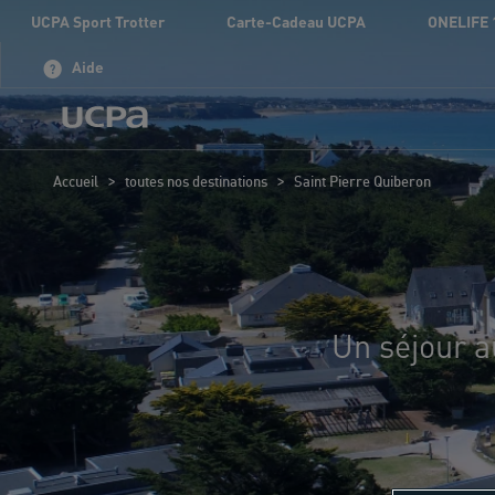
UCPA Sport Trotter
Carte-Cadeau UCPA
ONELIFE 
Aide
>
>
Accueil
toutes nos destinations
Saint Pierre Quiberon
Un séjour a