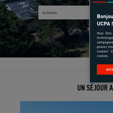
Bonjou
UCPA !
Vous êtes 
technologi
campagnes 
pouvez mod
cookies". E
cookies.
ACC
UN SÉJOUR A