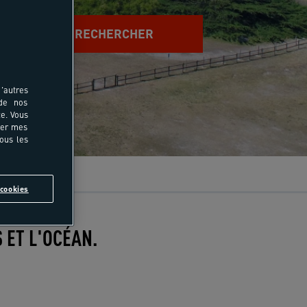
RECHERCHER
'autres
 de nos
e. Vous
rer mes
tous les
cookies
 ET L'OCÉAN.