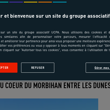
Date de départ & durée
r et bienvenue sur un site du groupe associatif
sur un site du groupe associatif UCPA. Nous utilisons des cookies et d
es similaires afin de personnaliser votre parcours, mesurer l'efficacité
et améliorer leur pertinence pour ainsi vous proposer une meilleure expérienc
ifier vos préférences ou vous y opposer à tous moments en cliquant sur "Gé
n cliquant sur "Autoriser tous les cookies", vous consentez à l'utilisation de 
Village sportif
Spot
Les activités
Avis
EPTER
REFUSER
Gérer mes 
Les
Les
Les
Les
Les
activités
activités
activités
activités
activités
U COEUR DU MORBIHAN ENTRE LES DUNES