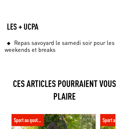
LES + UCPA
Repas savoyard le samedi soir pour les
weekends et breaks
CES ARTICLES POURRAIENT VOUS
PLAIRE
Obstacle de cross : les bases pour
Cross équitati
Sport au quotidien
Sport au quoti
progresser à cheval
conseils pour