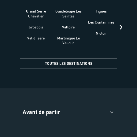
Grand Serre
Guadeloupe Les
Tignes
Sén
Chevalier
Saintes
Les Contamines
Croat
Grosbois
Valloire
Niolon
Hyèr
Val d'Isère
Martinique Le
Presqu
Vauclin
TOUTES LES DESTINATIONS
Avant de partir