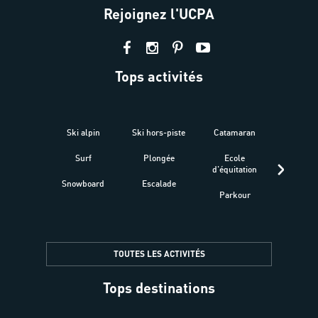
Rejoignez l'UCPA
Tops activités
Ski alpin
Ski hors-piste
Catamaran
Kites
Surf
Plongée
Ecole
Raquet
d'équitation
Snowboard
Escalade
Fitness 
Parkour
être
TOUTES LES ACTIVITÉS
Tops destinations