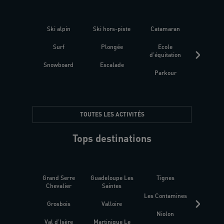
Ski alpin
Ski hors-piste
Catamaran
Kites
Surf
Plongée
Ecole
Raquet
d'équitation
Snowboard
Escalade
Fitness 
Parkour
être
TOUTES LES ACTIVITÉS
Tops destinations
Grand Serre
Guadeloupe Les
Tignes
Sén
Chevalier
Saintes
Les Contamines
Croat
Grosbois
Valloire
Niolon
Hyèr
Val d'Isère
Martinique Le
Presqu