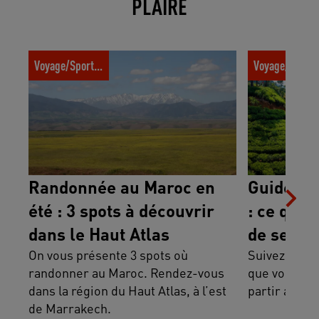
PLAIRE
Randonnée au Maroc en été : 3 spots à
Guide voyage a
Voyage/Sport trotter
Voyage/Sport t
découvrir dans le Haut Atlas
savoir avant d
Randonnée au Maroc en
Guide vo
été : 3 spots à découvrir
: ce qu’i
dans le Haut Atlas
de se ren
On vous présente 3 spots où
Suivez le gui
randonner au Maroc. Rendez-vous
que vous dev
dans la région du Haut Atlas, à l’est
partir au Sri
de Marrakech.