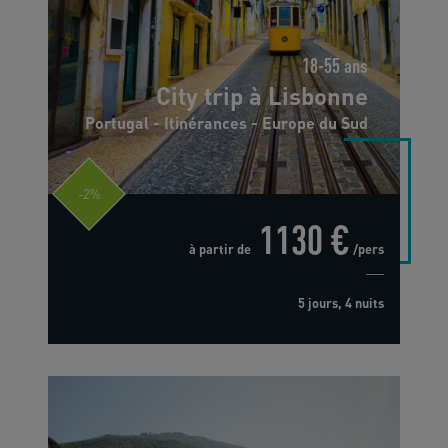
18-55 ans
City trip à Lisbonne
Portugal - Itinérances - Europe du Sud
-2%
1130 €
à partir de
/pers
5 jours, 4 nuits