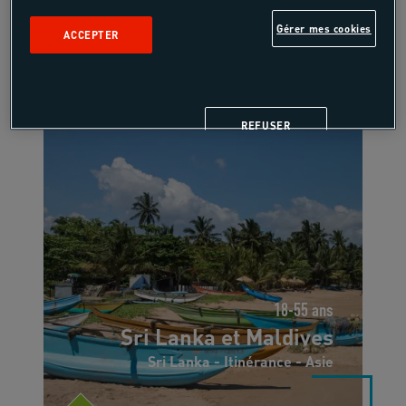
Gérer mes cookies
ACCEPTER
17 jours, 14 nuits
REFUSER
18-55 ans
Sri Lanka et Maldives
Sri Lanka - Itinérance - Asie