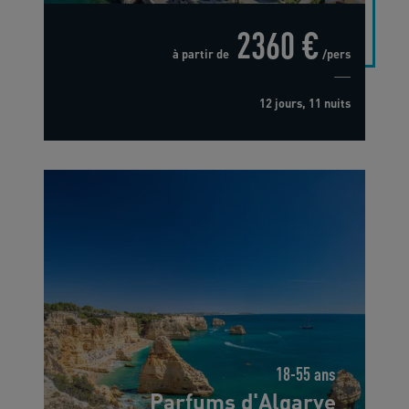
2360 €
à partir de
/pers
12 jours, 11 nuits
18-55 ans
Parfums d'Algarve