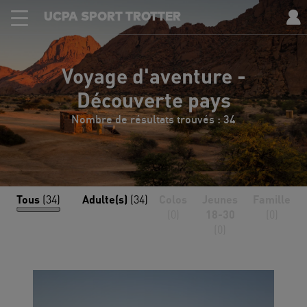
UCPA SPORT TROTTER
Voyage d'aventure -
Découverte pays
Nombre de résultats trouvés : 34
Tous
(34)
Adulte(s)
(34)
Colos
Jeunes
Famille
(0)
18-30
(0)
(0)