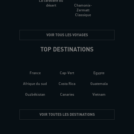
La caravane du
désert
Chamonix-
Zermatt
Classique
VOIR TOUS LES VOYAGES
TOP DESTINATIONS
France
Cap-Vert
Egypte
Afrique du sud
Costa Rica
Guatemala
Ouzbékistan
Canaries
Vietnam
VOIR TOUTES LES DESTINATIONS