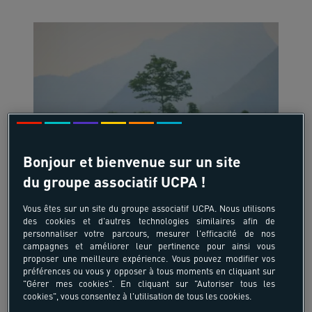
18-55 ans
Bonjour et bienvenue sur un site
Découverte du Vietnam -
du groupe associatif UCPA !
14 nuits
Vous êtes sur un site du groupe associatif UCPA. Nous utilisons
Vietnam - Asie
des cookies et d'autres technologies similaires afin de
personnaliser votre parcours, mesurer l'efficacité de nos
campagnes et améliorer leur pertinence pour ainsi vous
proposer une meilleure expérience. Vous pouvez modifier vos
-10%
préférences ou vous y opposer à tous moments en cliquant sur
"Gérer mes cookies". En cliquant sur "Autoriser tous les
2803,50 €
cookies", vous consentez à l'utilisation de tous les cookies.
à partir de
3115,00 €
/pers