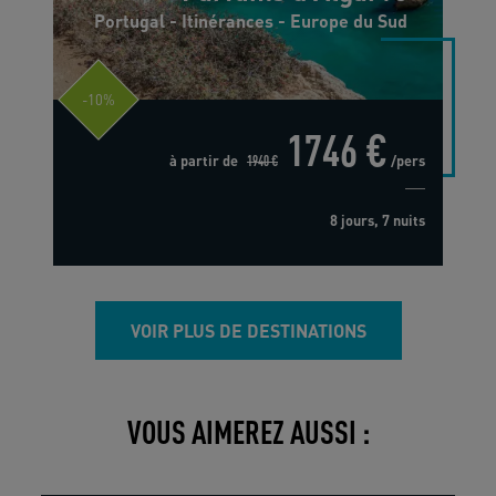
Portugal - Itinérances - Europe du Sud
-10%
1746 €
à partir de
1940 €
/pers
8 jours, 7 nuits
VOIR PLUS DE DESTINATIONS
VOUS AIMEREZ AUSSI :