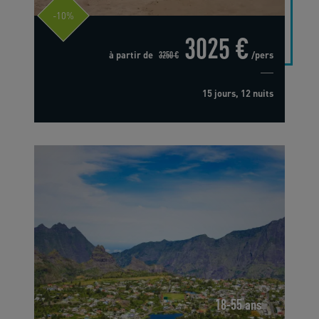
-10%
3025 €
à partir de
3250 €
/pers
15 jours, 12 nuits
18-55 ans