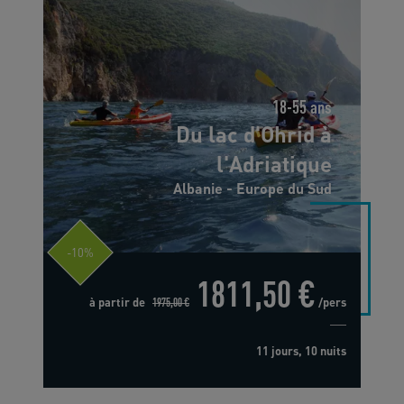
18-55 ans
Du lac d'Ohrid à
l'Adriatique
Albanie - Europe du Sud
-10%
1811,50 €
à partir de
1975,00 €
/pers
11 jours, 10 nuits