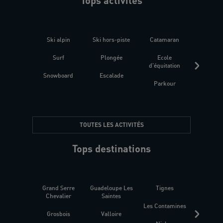
Tops activités
Ski alpin
Ski hors-piste
Catamaran
Kites
Surf
Plongée
Ecole
Raquet
d'équitation
Snowboard
Escalade
Fitness 
Parkour
être
TOUTES LES ACTIVITÉS
Tops destinations
Grand Serre
Guadeloupe Les
Tignes
Sén
Chevalier
Saintes
Les Contamines
Croat
Grosbois
Valloire