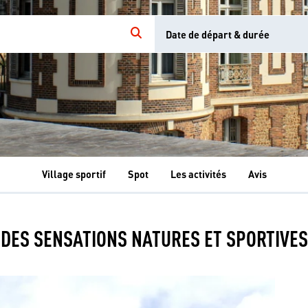
Date de départ & durée
Village sportif
Spot
Les activités
Avis
Les
Les
Les
Les
Les
activités
activités
activités
activités
activités
DES SENSATIONS NATURES ET SPORTIVES