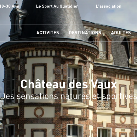
18-30 Ans
Le Sport Au Quotidien
L'association
ACTIVITÉS
DESTINATIONS
ADULTES
Château des Vaux
Des sensations natures et sportive