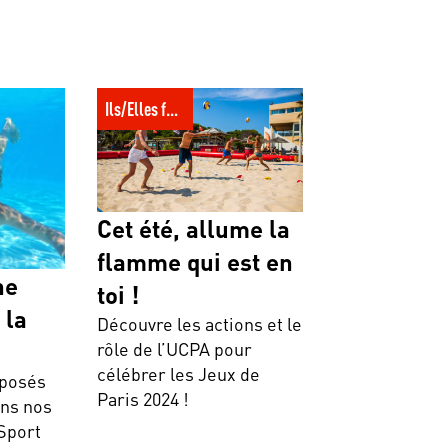
n enfant à
Cet été, allume la flamme qui est
en toi !
Ils/Elles font l'UCPA
Cet été, allume la
flamme qui est en
ne
toi !
 la
Découvre les actions et le
rôle de l’UCPA pour
célébrer les Jeux de
oposés
Paris 2024 !
ans nos
Sport