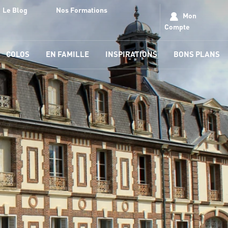
Le Blog
Nos Formations
Mon
Compte
COLOS
EN FAMILLE
INSPIRATIONS
BONS PLANS
s