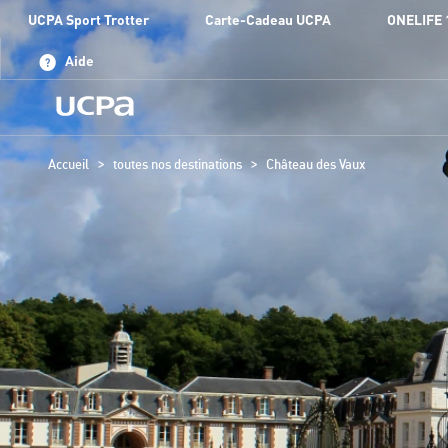
UCPA Sport Trotter
Carte-Cadeau UCPA
ONELIFE 
Aide
>
>
Accueil
toutes nos destinations
Château des Vaux