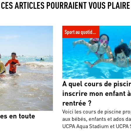
CES ARTICLES POURRAIENT VOUS PLAIRE
ité
A quel cours de piscine inscrire mo
la rentrée ?
Sport au quotidien
A quel cours de pisci
inscrire mon enfant à
rentrée ?
Voici les cours de piscine pr
es en toute
aux bébés, enfants et ados d
UCPA Aqua Stadium et UCPA 