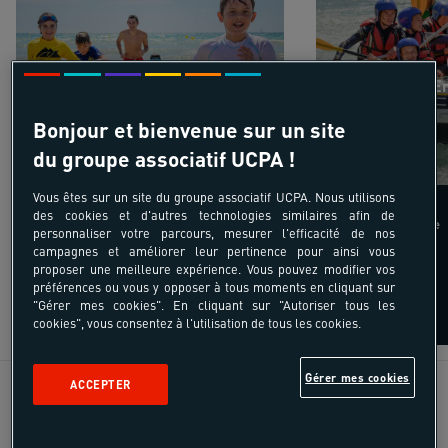
France - E
Bonjour et bienvenue sur un site
du groupe associatif UCPA !
*
-10%
-10%
Vous êtes sur un site du groupe associatif UCPA. Nous utilisons
Last Minute colos
des cookies et d'autres technologies similaires afin de
à partir de
personnaliser votre parcours, mesurer l'efficacité de nos
Jusqu'à -10%* sur une sélection été
campagnes et améliorer leur pertinence pour ainsi vous
proposer une meilleure expérience. Vous pouvez modifier vos
préférences ou vous y opposer à tous moments en cliquant sur
"Gérer mes cookies". En cliquant sur "Autoriser tous les
*
voir conditions
cookies", vous consentez à l'utilisation de tous les cookies.
Gérer mes cookies
ACCEPTER
DÉCOUVRIR TOUTES NOS COLOS