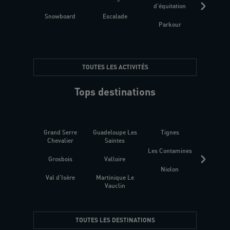
d'équitation
Snowboard
Escalade
Fitness 
Parkour
être
TOUTES LES ACTIVITÉS
Tops destinations
Grand Serre
Guadeloupe Les
Tignes
Sén
Chevalier
Saintes
Les Contamines
Croat
Grosbois
Valloire
Niolon
Hyèr
Val d'Isère
Martinique Le
Presqu
Vauclin
TOUTES LES DESTINATIONS