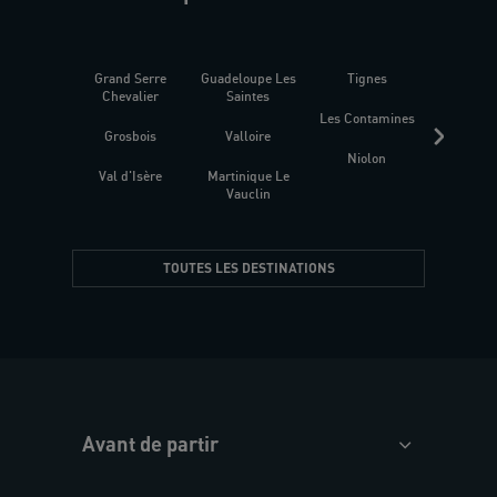
Grand Serre
Guadeloupe Les
Tignes
Sén
Chevalier
Saintes
Les Contamines
Croat
Grosbois
Valloire
Niolon
Hyèr
Val d'Isère
Martinique Le
Presqu
Vauclin
TOUTES LES DESTINATIONS
Avant de partir