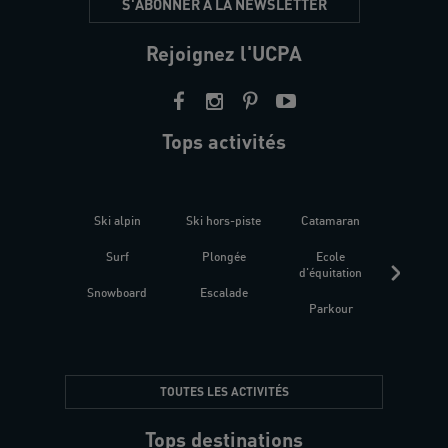
S'ABONNER À LA NEWSLETTER
Rejoignez l'UCPA
Tops activités
Ski alpin
Ski hors-piste
Catamaran
Kites
Surf
Plongée
Ecole
Raquet
d'équitation
Snowboard
Escalade
Fitness 
Parkour
être
TOUTES LES ACTIVITÉS
Tops destinations