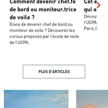
Comment devenir chef.fe
Cet été,
de bord ou moniteur.trice
qui est en
de voile ?
Découvre les
l’UCPA pour 
Envie de devenir chef de bord ou
Paris 2024 !
moniteur de voile ? Découvrez les
cursus proposés par l’école de voile
de l’UCPA.
PLUS D'ARTICLES
Les réserves du Kilimandjaro
Du parc Nyerere à 