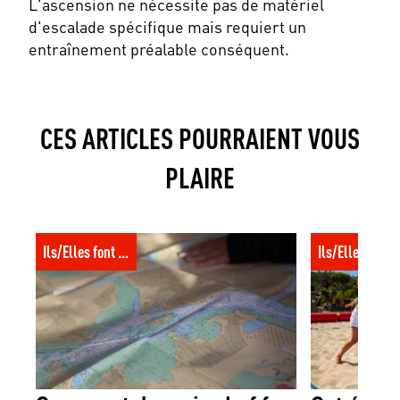
L'ascension ne nécessite pas de matériel
d'escalade spécifique mais requiert un
entraînement préalable conséquent.
CES ARTICLES POURRAIENT VOUS
PLAIRE
Comment devenir chef.fe de bord ou
Cet été, allum
Ils/Elles font l'UCPA
Ils/Elles font
moniteur.trice de voile ?