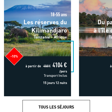
18-55 ans
Les réserves du
Du p
Kilimandjaro
à l'île
Tanzanie - Afrique
T
-10%
4104 €
à partir de
4560 €
à
/pers
Transport Inclus
15 jours 12 nuits
TOUS LES SÉJOURS