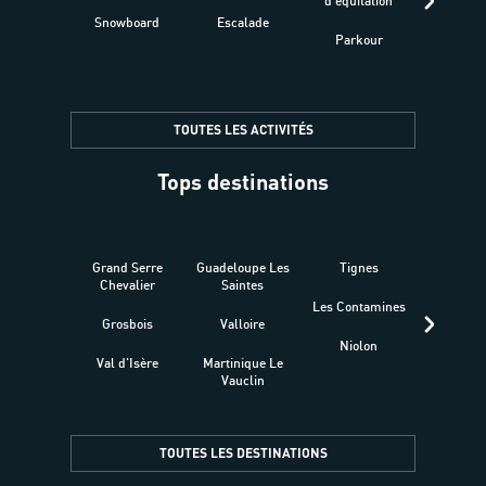
d'équitation
Snowboard
Escalade
Fitness 
Parkour
être
TOUTES LES ACTIVITÉS
Tops destinations
Grand Serre
Guadeloupe Les
Tignes
Sén
Chevalier
Saintes
Les Contamines
Croat
Grosbois
Valloire
Niolon
Hyèr
Val d'Isère
Martinique Le
Presqu
Vauclin
TOUTES LES DESTINATIONS