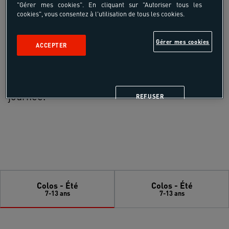
"Gérer mes cookies". En cliquant sur "Autoriser tous les
Régionale de Loisirs d'Etampes offre un
cookies", vous consentez à l'utilisation de tous les cookies.
cadre propice à la découverte de la nature,
des loisirs et du sport.
Gérer mes cookies
ACCEPTER
Plus de 140 hectares de forêt, des marais et
un lac permettent des balades toute la
journée.
REFUSER
Colos - Été
Colos - Été
7-13 ans
7-13 ans