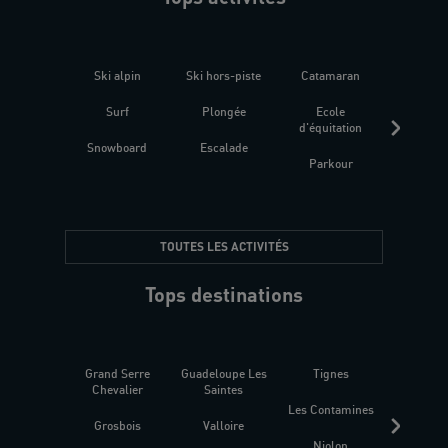
Ski alpin
Ski hors-piste
Catamaran
Kites
Surf
Plongée
Ecole
Raquet
d'équitation
Snowboard
Escalade
Fitness 
Parkour
être
TOUTES LES ACTIVITÉS
Tops destinations
Grand Serre
Guadeloupe Les
Tignes
Sén
Chevalier
Saintes
Les Contamines
Croat
Grosbois
Valloire
Niolon
Hyèr