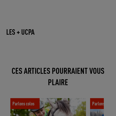
LES + UCPA
CES ARTICLES POURRAIENT VOUS
PLAIRE
Les séjours Caval'Camp, une nouveauté
4 partis pris p
Parlons colos
Parlons colos
UCPA
grandir