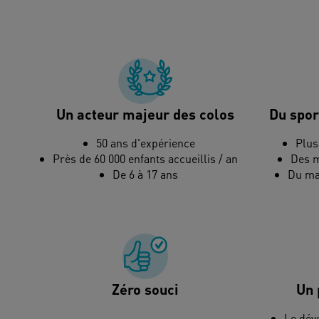
Un acteur majeur des colos
Du spor
50 ans d'expérience
Plus
Près de 60 000 enfants accueillis / an
Des m
De 6 à 17 ans
Du mat
Zéro souci
Un 
Le dév