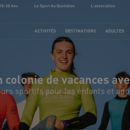
18-30 Ans
Le Sport Au Quotidien
L'association
ACTIVITÉS
DESTINATIONS
ADULTES
n colonie de vacances av
urs sportifs pour les enfants et ad