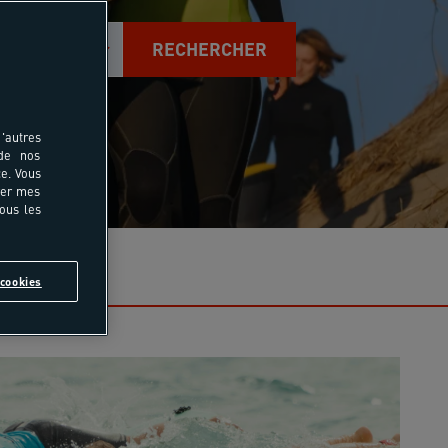
RECHERCHER
durée
'autres
 de nos
e. Vous
rer mes
tous les
ofite >>
cookies