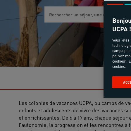
Bonjou
UCPA !
Vous êtes 
technologi
campagnes 
pouvez mod
cookies". E
cookies.
LAST M
ACC
Les colonies de vacances UCPA, ou camps de va
enfants et adolescents de vivre des vacances sco
et enrichissantes. De 6 à 17 ans, chaque séjour 
l’autonomie, la progression et les rencontres à t