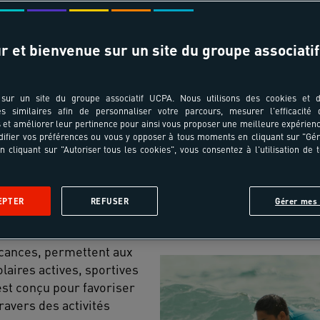
Participants et âges
Date de départ & 
r et bienvenue sur un site du groupe associatif
sur un site du groupe associatif UCPA. Nous utilisons des cookies et d
es similaires afin de personnaliser votre parcours, mesurer l'efficacité
et améliorer leur pertinence pour ainsi vous proposer une meilleure expérienc
ifier vos préférences ou vous y opposer à tous moments en cliquant sur "Gé
n cliquant sur "Autoriser tous les cookies", vous consentez à l'utilisation de 
INUTE COLO : -10%* sur les prochains départs !
J'en pr
EPTER
REFUSER
Gérer mes 
cances, permettent aux
laires actives, sportives
est conçu pour favoriser
ravers des activités