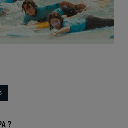
S
PA ?