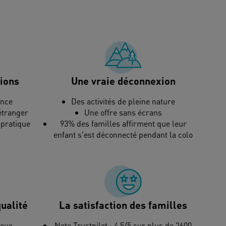
tions
Une vraie déconnexion
ance
Des activités de pleine nature
’étranger
Une offre sans écrans
 pratique
93% des familles affirment que leur
enfant s'est déconnecté pendant la colo
ualité
La satisfaction des familles
reux
Note Trustpilot : 4,5/5 sur plus de 2600