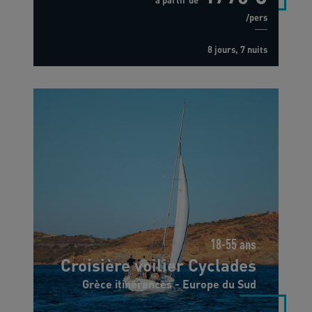
à partir de
/pers
8 jours, 7 nuits
18-55 ans
Croisière voilier Cyclades
Grèce itinérances - Europe du Sud