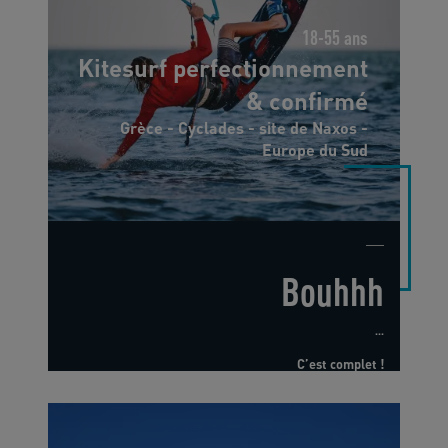
18-55 ans
Kitesurf perfectionnement
& confirmé
Grèce - Cyclades - site de Naxos -
Europe du Sud
Bouhhh
...
C’est complet !