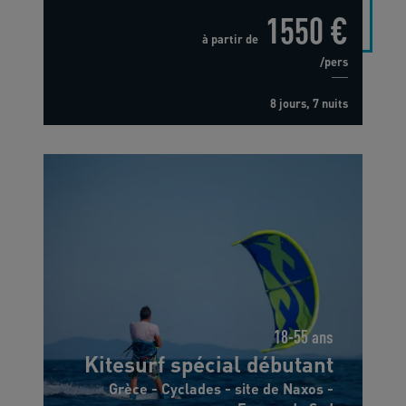
1550 €
à partir de
/pers
8 jours, 7 nuits
18-55 ans
Kitesurf spécial débutant
Grèce - Cyclades - site de Naxos -