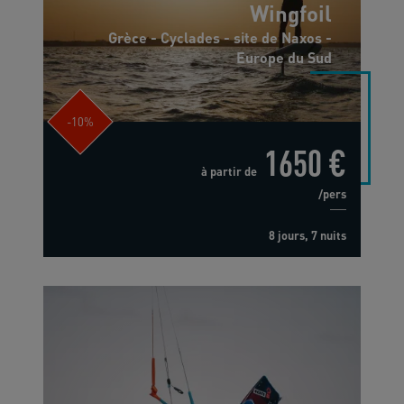
Wingfoil
Grèce - Cyclades - site de Naxos -
Europe du Sud
-10%
1650 €
à partir de
/pers
8 jours, 7 nuits