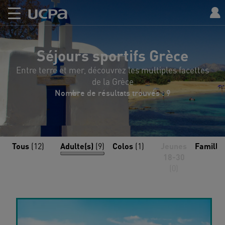
Séjours sportifs Grèce
Entre terre et mer, découvrez les multiples facettes
de la Grèce
Nombre de résultats trouvés : 9
Tous
(12)
Adulte(s)
(9)
Colos
(1)
Jeunes
Famille
18-30
(0)