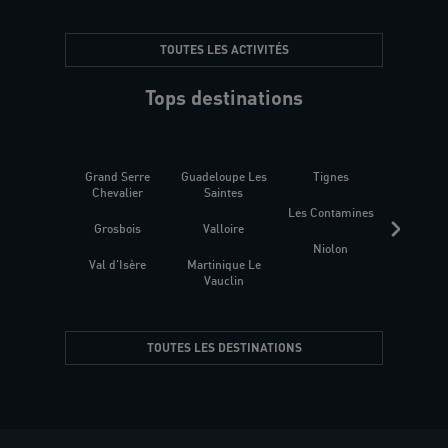
TOUTES LES ACTIVITÉS
Tops destinations
Grand Serre
Guadeloupe Les
Tignes
Sén
Chevalier
Saintes
Les Contamines
Croat
Grosbois
Valloire
Niolon
Hyèr
Val d'Isère
Martinique Le
Presqu
Vauclin
TOUTES LES DESTINATIONS