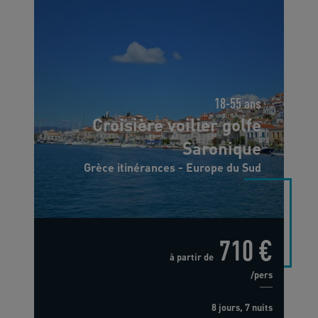
18-55 ans
Croisière voilier golfe
Saronique
Grèce itinérances - Europe du Sud
710 €
à partir de
/pers
8 jours, 7 nuits