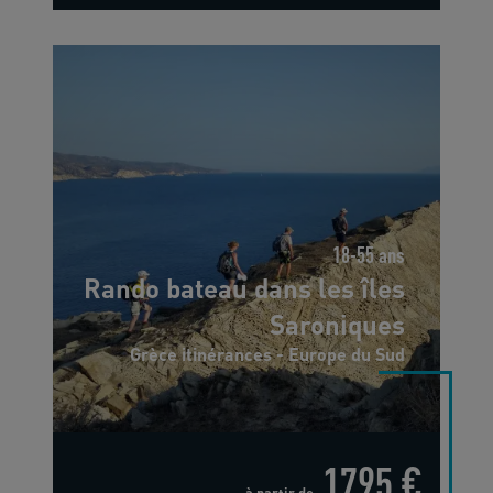
18-55 ans
Rando bateau dans les îles
Saroniques
Grèce itinérances - Europe du Sud
1795 €