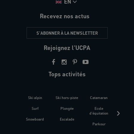
EN
Recevez nos actus
S'ABONNER À LA NEWSLETTER
Rejoignez l'UCPA
Tops activités
Ski alpin
Ski hors-piste
Catamaran
Kites
Surf
Plongée
Ecole
Raquet
d'équitation
Snowboard
Escalade
Fitness 
Parkour
être