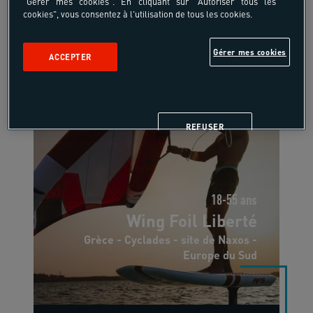
"Gérer mes cookies". En cliquant sur "Autoriser tous les
cookies", vous consentez à l'utilisation de tous les cookies.
8 jours, 7 nuits
Gérer mes cookies
ACCEPTER
REFUSER
18-55 ans
Wing Foil Liberté
Grèce - Cyclades - site de Naxos -
Europe du Sud