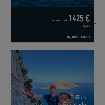
1425 €
à partir de
/pers
15 jours, 14 nuits
18-55 ans
Escalade