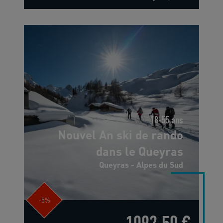
18-55 ans
Nouvel An ski de rando
dans le Queyras
Queyras - Alpes du Sud
-5%
1092,50 €