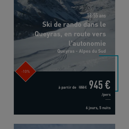
18-55 ans
Ski de rando dans le
Queyras, en route vers
l'autonomie
Queyras - Alpes du Sud
-10%
945 €
à partir de
1050 €
/pers
6 jours, 5 nuits