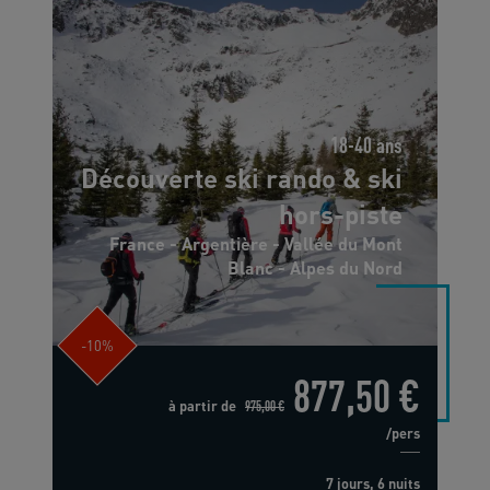
18-40 ans
Découverte ski rando & ski
hors-piste
France - Argentière - Vallée du Mont
Blanc - Alpes du Nord
-10%
877,50 €
à partir de
975,00 €
/pers
7 jours, 6 nuits