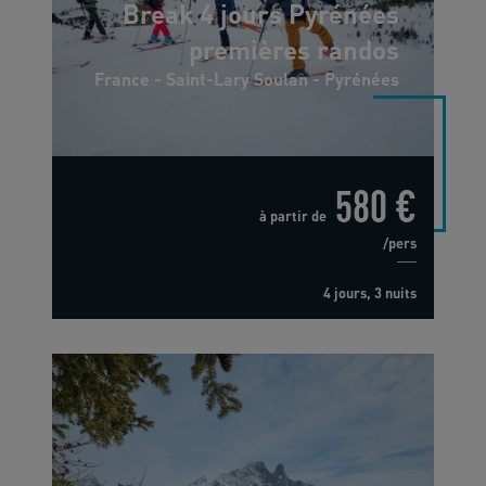
Break 4 jours Pyrénées
premières randos
France - Saint-Lary Soulan - Pyrénées
580 €
à partir de
/pers
4 jours, 3 nuits