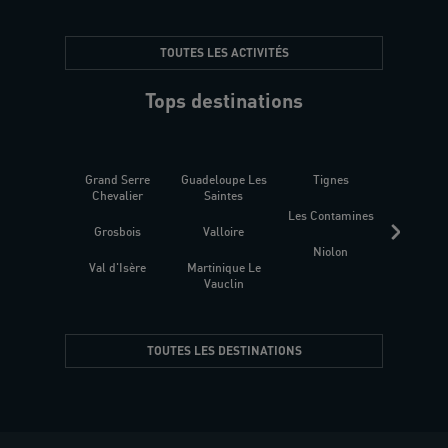
TOUTES LES ACTIVITÉS
Tops destinations
Grand Serre
Guadeloupe Les
Tignes
Sén
Chevalier
Saintes
Les Contamines
Croat
Grosbois
Valloire
Niolon
Hyèr
Val d'Isère
Martinique Le
Presqu
Vauclin
TOUTES LES DESTINATIONS