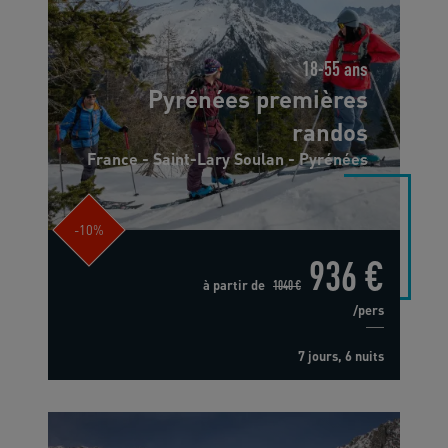
18-55 ans
Pyrénées premières
randos
France - Saint-Lary Soulan - Pyrénées
-10%
936 €
à partir de
1040 €
/pers
7 jours, 6 nuits