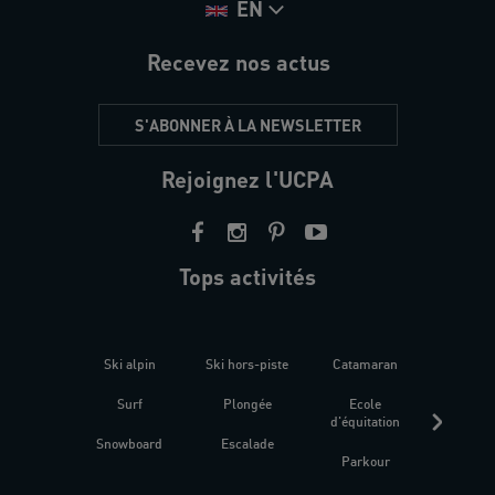
EN
Recevez nos actus
S'ABONNER À LA NEWSLETTER
Rejoignez l'UCPA
Tops activités
Ski alpin
Ski hors-piste
Catamaran
Kites
Surf
Plongée
Ecole
Raquet
d'équitation
Snowboard
Escalade
Fitness 
Parkour
être