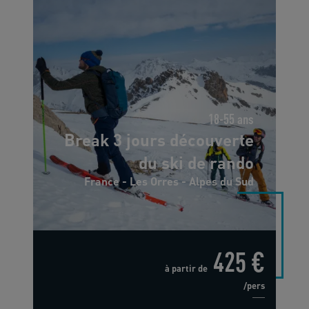
18-55 ans
Break 3 jours découverte
du ski de rando
France - Les Orres - Alpes du Sud
425 €
à partir de
/pers