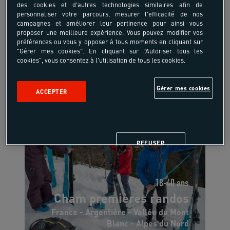
985,50 €
des cookies et d'autres technologies similaires afin de
à partir de
1095,00 €
personnaliser votre parcours, mesurer l'efficacité de nos
campagnes et améliorer leur pertinence pour ainsi vous
/pers
proposer une meilleure expérience. Vous pouvez modifier vos
préférences ou vous y opposer à tous moments en cliquant sur
6 jours, 5 nuits
"Gérer mes cookies". En cliquant sur "Autoriser tous les
cookies", vous consentez à l'utilisation de tous les cookies.
Gérer mes cookies
ACCEPTER
REFUSER
18-40 ans
Cham premières randos
France - Argentière - Vallée du Mont
Blanc - Alpes du Nord