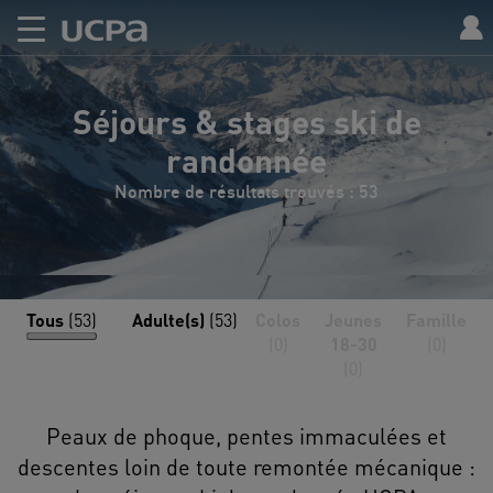
Séjours & stages ski de
randonnée
Nombre de résultats trouvés : 53
Tous
(53)
Adulte(s)
(53)
Colos
Jeunes
Famille
(0)
18-30
(0)
(0)
Peaux de phoque, pentes immaculées et
descentes loin de toute remontée mécanique :