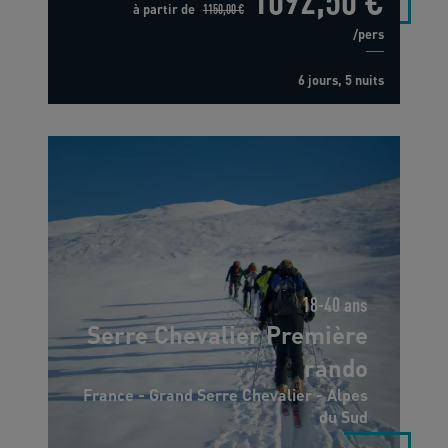
à partir de
1150,00 €
/pers
6 jours, 5 nuits
18-40 ans
Serre Chevalier Première
rando
France - Grand Serre Chevalier - Alpes
du Sud