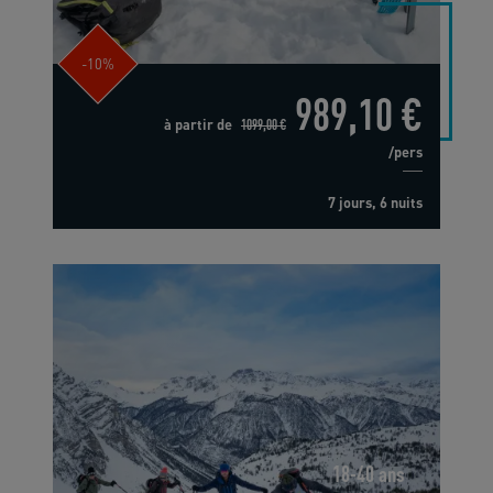
-10%
989,10 €
à partir de
1099,00 €
/pers
7 jours, 6 nuits
18-40 ans