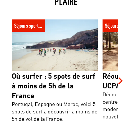
PLAIRE
Où surfer : 5 spots de surf à moins de 5h
Réouverture d
Séjours sportifs
Séjours spor
de la France
Où surfer : 5 spots de surf
Réouvert
à moins de 5h de la
UCPA Lac
France
Découvre le
centre mythi
Portugal, Espagne ou Maroc, voici 5
modernité et
spots de surf à découvrir à moins de
nouvelle ex
5h de vol de la France.
t'attend.