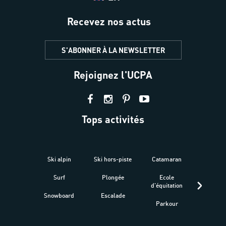
Recevez nos actus
S'ABONNER À LA NEWSLETTER
Rejoignez l'UCPA
Tops activités
Ski alpin
Ski hors-piste
Catamaran
Kites
Surf
Plongée
Ecole
Raquet
d'équitation
Snowboard
Escalade
Fitness 
Parkour
être