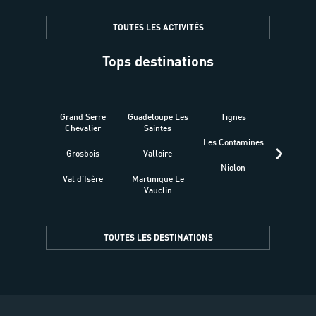
TOUTES LES ACTIVITÉS
Tops destinations
Grand Serre
Guadeloupe Les
Tignes
Sén
Chevalier
Saintes
Les Contamines
Croat
Grosbois
Valloire
Niolon
Hyèr
Val d'Isère
Martinique Le
Presqu
Vauclin
TOUTES LES DESTINATIONS