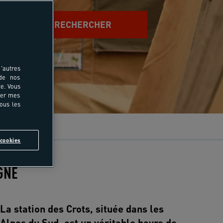
RECHERCHER
'autres
 de nos
e. Vous
rer mes
tous les
cookies
GNE
La station des Crots, située dans les
Alpes du Sud, est un véritable havre de