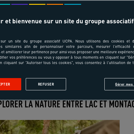
Date de départ & durée
r et bienvenue sur un site du groupe associatif
sur un site du groupe associatif UCPA. Nous utilisons des cookies et d
es similaires afin de personnaliser votre parcours, mesurer l'efficacité
et améliorer leur pertinence pour ainsi vous proposer une meilleure expérienc
ifier vos préférences ou vous y opposer à tous moments en cliquant sur "Gé
n cliquant sur "Autoriser tous les cookies", vous consentez à l'utilisation de 
Village sportif
Spot
Les activités
Avis
EPTER
REFUSER
Gérer mes 
Les
Les
Les
Les
Les
activités
activités
activités
activités
activités
PLORER LA NATURE ENTRE LAC ET MONTA