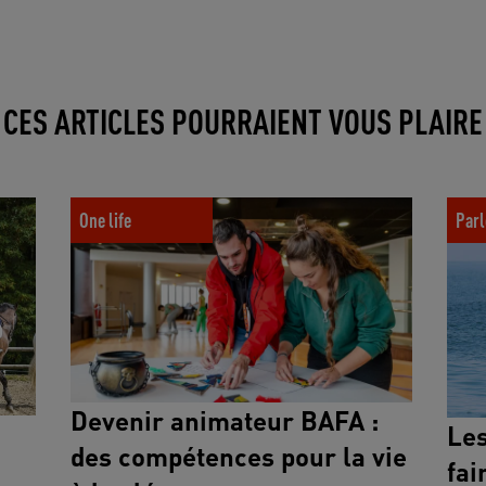
CES ARTICLES POURRAIENT VOUS PLAIRE
ions et
Devenir animateur BAFA : des compétences pour
Les Spo
la vie à la clé
cet été
One life
Parl
Devenir animateur BAFA :
Les
des compétences pour la vie
fai