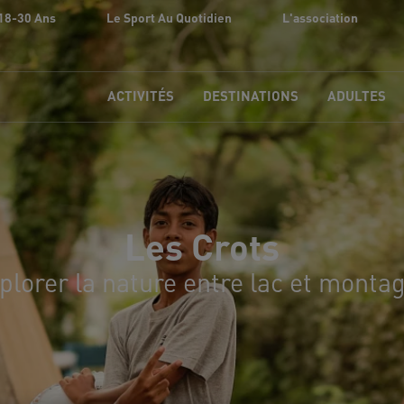
18-30 Ans
Le Sport Au Quotidien
L'association
ACTIVITÉS
DESTINATIONS
ADULTES
Les Crots
plorer la nature entre lac et monta