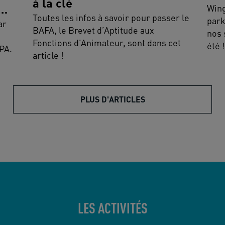
à la clé
Wing
Toutes les infos à savoir pour passer le
park
ar
BAFA, le Brevet d’Aptitude aux
nos 
Fonctions d’Animateur, sont dans cet
été !
PA.
article !
PLUS D'ARTICLES
LES ACTIVITÉS