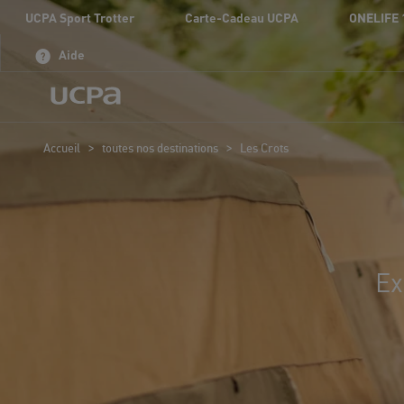
UCPA Sport Trotter
Carte-Cadeau UCPA
ONELIFE 
Aide
>
>
Accueil
toutes nos destinations
Les Crots
Ex