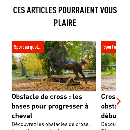
CES ARTICLES POURRAIENT VOUS
PLAIRE
Obstacle de cross : les bases pour
Cross équitati
Sport au quotidien
Sport au quoti
progresser à cheval
conseils pour
Obstacle de cross : les
Cross équ
bases pour progresser à
obstacles
cheval
débuter
Découvrez les obstacles de cross,
Découvrez le