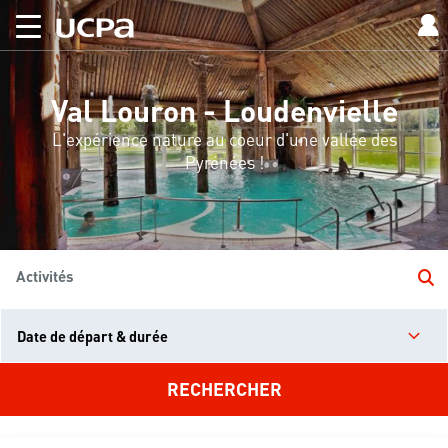
Val Louron - Loudenvielle
L'expérience nature au coeur d'une vallée des
Pyrénées !
Activités
Date de départ & durée
RECHERCHER