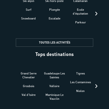
Ski alpin
Ski hors-piste
Catamaran
Kites
Surf
Plongée
Ecole
Raquet
d'équitation
Snowboard
Escalade
Fitness 
Parkour
être
TOUTES LES ACTIVITÉS
Tops destinations
Grand Serre
Guadeloupe Les
Tignes
Sén
Chevalier
Saintes
Les Contamines
Croat
Grosbois
Valloire
Niolon
Hyèr
Val d'Isère
Martinique Le
Presqu
Vauclin