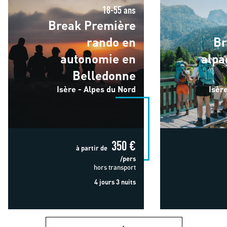
18-55 ans
Break Première
rando en
Br
autonomie en
alpa
Belledonne
Isère - Alpes du Nord
Isèr
350 €
à partir de
/pers
hors transport
4 jours 3 nuits