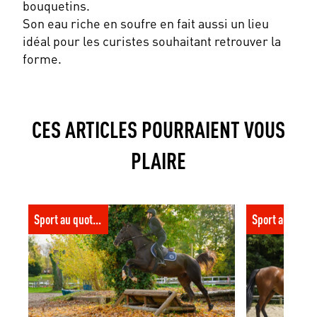
bouquetins.
Son eau riche en soufre en fait aussi un lieu
idéal pour les curistes souhaitant retrouver la
forme.
CES ARTICLES POURRAIENT VOUS
PLAIRE
Obstacle de cross : les bases pour
Renouveau de 
Sport au quotidien
Sport au quoti
progresser à cheval
innovations e
cavaliers