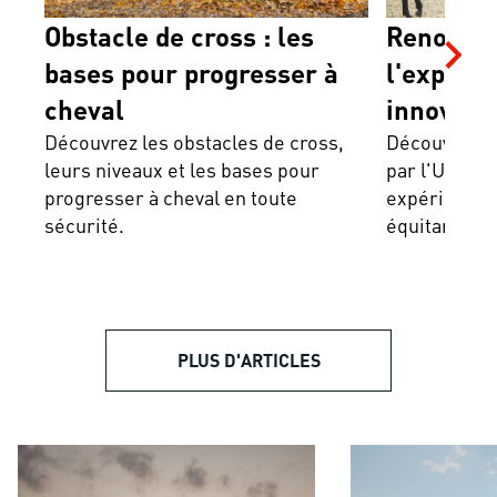
Obstacle de cross : les
Renouve
bases pour progresser à
l'expérie
cheval
innovatio
Découvrez les obstacles de cross,
engageme
Découvrez l
leurs niveaux et les bases pour
par l'UCPA p
des caval
progresser à cheval en toute
expérience s
sécurité.
équitants U
PLUS D'ARTICLES
Break Première rando en autonomie en
Break sur les alpa
Belledonne