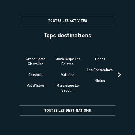
TOUTES LES ACTIVITÉS
Tops destinations
Grand Serre
Guadeloupe Les
Tignes
Sén
Chevalier
Saintes
Les Contamines
Croat
Grosbois
Valloire
Niolon
Hyèr
Val d'Isère
Martinique Le
Presqu
Vauclin
TOUTES LES DESTINATIONS