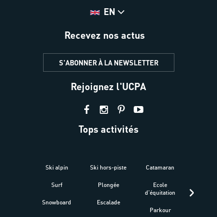
EN
Recevez nos actus
S'ABONNER À LA NEWSLETTER
Rejoignez l'UCPA
Tops activités
Ski alpin
Ski hors-piste
Catamaran
Kites
Surf
Plongée
Ecole
Raquet
d'équitation
Snowboard
Escalade
Fitness 
Parkour
être