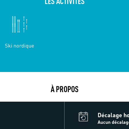
LES ACTIVITÉS
Ski nordique
À PROPOS
Décalage ho
Aucun décalag