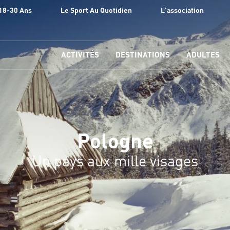
18-30 Ans
Le Sport Au Quotidien
L'association
ACTIVITÉS
DESTINATIONS
ADULTES
Pologne
Un pays aux mille visages