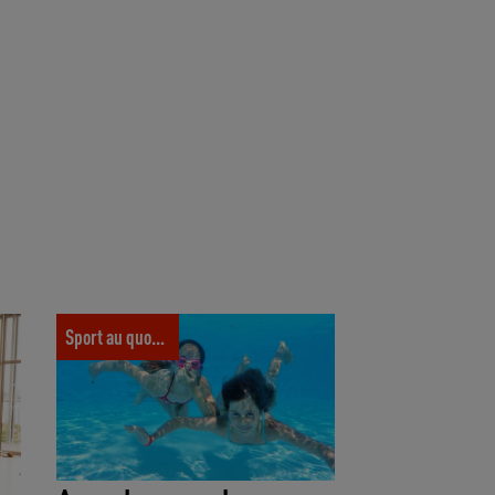
A quel cours de piscine inscrire mon
té
enfant à la rentrée ?
Sport au quotidien