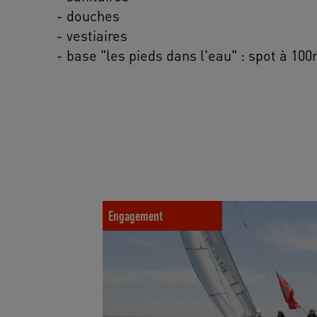
- douches
- vestiaires
- base "les pieds dans l'eau" : spot à 10
L'Odyssée des Minots 2025
Engagement