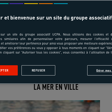
Date de départ & durée
r et bienvenue sur un site du groupe associatif
sur un site du groupe associatif UCPA. Nous utilisons des cookies et d
es similaires afin de personnaliser votre parcours, mesurer l'efficacité
et améliorer leur pertinence pour ainsi vous proposer une meilleure expérienc
ifier vos préférences ou vous y opposer à tous moments en cliquant sur "Gé
n cliquant sur "Autoriser tous les cookies", vous consentez à l'utilisation de 
Village sportif
Spot
Les activités
Avis
EPTER
REFUSER
Gérer mes 
Les
Les
Les
Les
Les
activités
activités
activités
activités
activités
LA MER EN VILLE