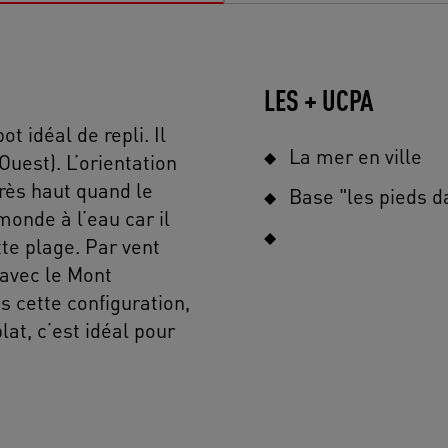
LES + UCPA
t idéal de repli. Il
La mer en ville
uest). L’orientation
très haut quand le
Base "les pieds d
monde à l’eau car il
te plage. Par vent
i avec le Mont
ns cette configuration,
lat, c’est idéal pour