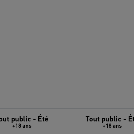
out public - Été
Tout public - É
+18 ans
+18 ans