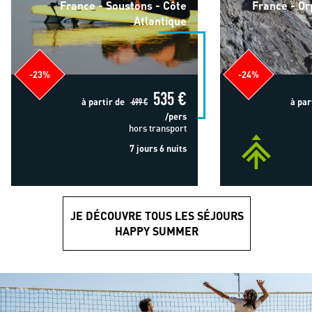
France - Soustons - Côte
France - Or
Atlantique
-23%
-24%
535 €
à partir de
699 €
à par
/pers
hors transport
7 jours 6 nuits
JE DÉCOUVRE TOUS LES SÉJOURS
HAPPY SUMMER