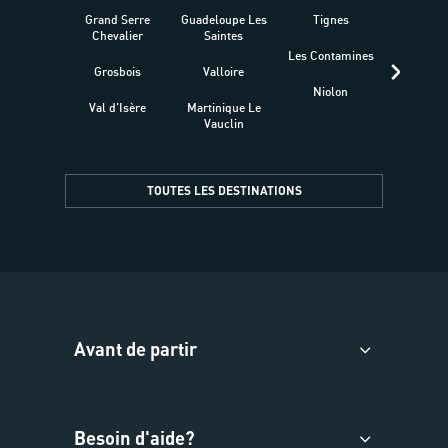
Grand Serre
Guadeloupe Les
Tignes
Sén
Chevalier
Saintes
Les Contamines
Croat
Grosbois
Valloire
Niolon
Hyèr
Val d'Isère
Martinique Le
Presqu
Vauclin
TOUTES LES DESTINATIONS
Avant de partir
Besoin d'aide?