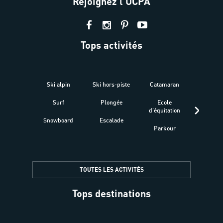
Rejoignez l'UCPA
Tops activités
Ski alpin
Ski hors-piste
Catamaran
Kites
Surf
Plongée
Ecole
Raquet
d'équitation
Snowboard
Escalade
Fitness 
Parkour
être
TOUTES LES ACTIVITÉS
Tops destinations