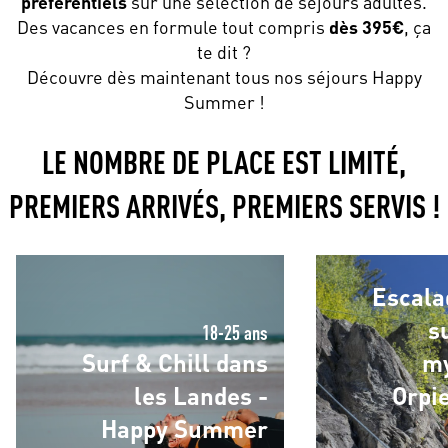
préférentiels
sur une sélection de séjours adultes.
Des vacances en formule tout compris
dès 395€
, ça
te dit ?
Découvre dès maintenant tous nos séjours Happy
Summer !
LE NOMBRE DE PLACE EST LIMITÉ,
PREMIERS ARRIVÉS, PREMIERS SERVIS !
Surf & Chill dans les Landes - Happy
Escalade Falaises 
Summer
de Orpierre- Hap
Escala
s
18-25 ans
Surf & Chill dans
my
les Landes -
Orpi
Happy Summer