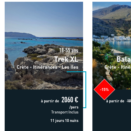
Trek XL
Balade crétoise
18-55 ans
Trek XL
Bala
Crète - Itinérances - Les Iles
Crète - Itin
-15%
2060 €
à partir de
à partir de
159
/pers
Transport Inclus
11 jours 10 nuits