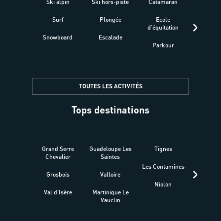
Ski alpin
Ski hors-piste
Catamaran
Kites
Surf
Plongée
Ecole
Raquet
d'équitation
Snowboard
Escalade
Fitness 
Parkour
être
TOUTES LES ACTIVITÉS
Tops destinations
Grand Serre
Guadeloupe Les
Tignes
Sén
Chevalier
Saintes
Les Contamines
Croat
Grosbois
Valloire
Niolon
Hyèr
Val d'Isère
Martinique Le
Presqu
Vauclin