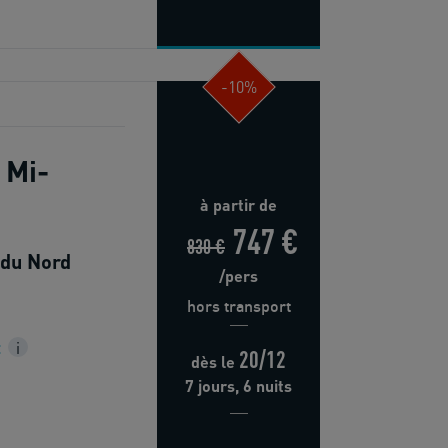
-10%
 Mi-
à partir de
747 €
830 €
 du Nord
/pers
hors transport
t
i
20/12
dès
le
7 jours, 6 nuits