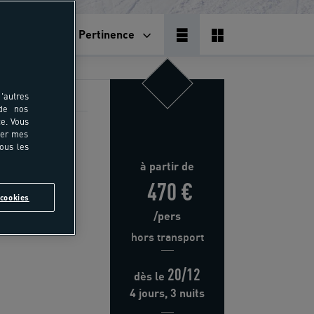
Pertinence
'autres
 de nos
e. Vous
rer mes
i ou
tous les
 Mini
à partir de
470 €
cookies
 du Nord
/pers
hors transport
20/12
dès
le
4 jours, 3 nuits