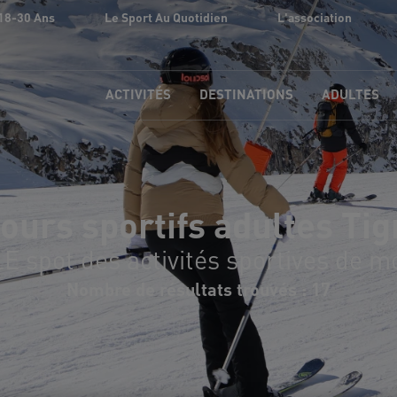
18-30 Ans
Le Sport Au Quotidien
L'association
ACTIVITÉS
DESTINATIONS
ADULTES
ours sportifs adultes Ti
LE spot des activités sportives de m
Nombre de résultats trouvés : 17