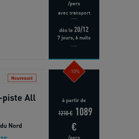
/pers
avec transport
20/12
dès
le
7 jours, 6 nuits
-10%
Nouveauté
piste All
à partir de
1089
1210 €
€
 du Nord
/pers
TE