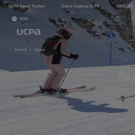
UCPA Sport Trotter
Carte-Cadeau UCPA
ONELIFE 
Aide
>
Accueil
Tignes
Séj
Tignes, 