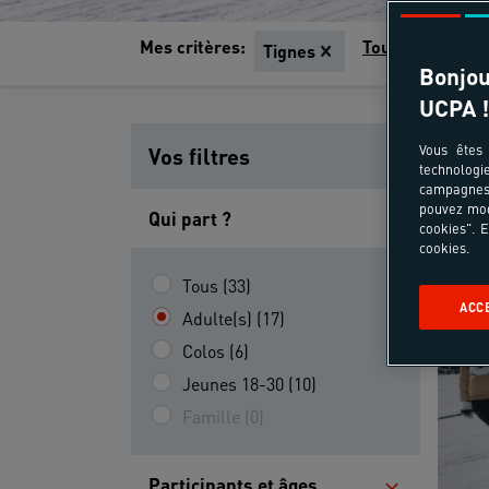
Mes critères:
Tout effacer
Tignes
Bonjou
UCPA !
Vous êtes 
Vos filtres
technologi
campagnes 
pouvez mod
Qui part ?
cookies". E
cookies.
Tous (33)
ACC
Adulte(s) (17)
Colos (6)
Jeunes 18-30 (10)
Famille (0)
Participants et âges