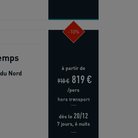
-10%
temps
à partir de
 du Nord
819 €
910 €
/pers
hors transport
20/12
dès
le
7 jours, 6 nuits