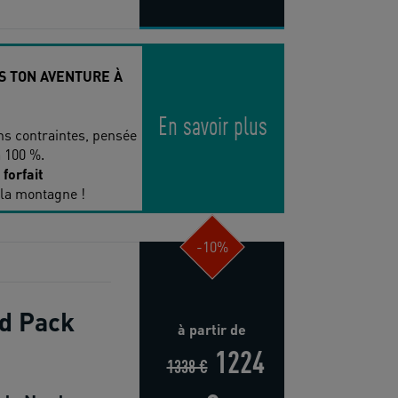
VIS TON AVENTURE À
En savoir plus
ans contraintes, pensée
à 100 %.
forfait
 la montagne !
-10%
d Pack
à partir de
1224
1338 €