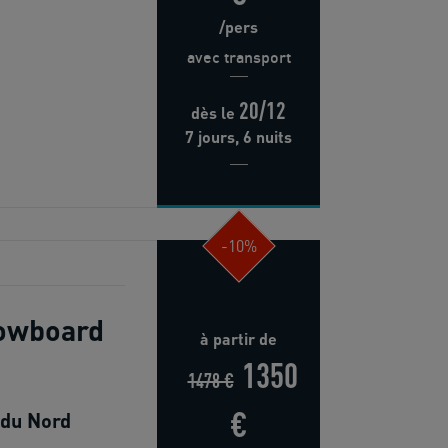
/pers
avec transport
20/12
dès
le
7 jours, 6 nuits
-10%
nowboard
à partir de
1350
1478 €
€
 du Nord