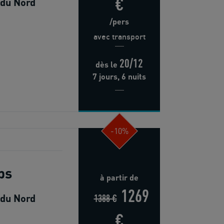
€
 du Nord
/pers
avec transport
20/12
dès
le
7 jours, 6 nuits
-10%
ps
à partir de
1269
 du Nord
1388 €
€