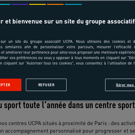
r et bienvenue sur un site du groupe associatif
sur un site du groupe associatif UCPA. Nous utilisons des cookies et d
es similaires afin de personnaliser votre parcours, mesurer l'efficacité
et améliorer leur pertinence pour ainsi vous proposer une meilleure expérienc
ifier vos préférences ou vous y opposer à tous moments en cliquant sur "Gé
n cliquant sur "Autoriser tous les cookies", vous consentez à l'utilisation de 
Aubergenville
Montigny-le-Bretonneux
Bobigny
La
EPTER
REFUSER
Gérer mes 
u sport toute l'année dans un centre spor
nos centres UCPA situés à proximité de Paris : des activi
u’un accompagnement personnalisé pour progresser et se fa