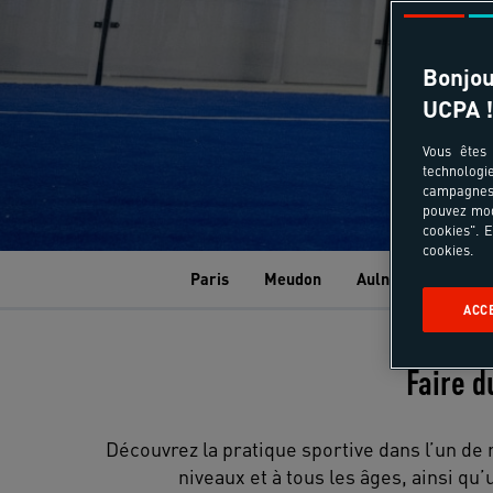
Bonjou
UCPA !
Vous êtes 
technologi
campagnes 
pouvez mod
cookies". E
cookies.
Paris
Meudon
Aulnay-sous-Bois
ACC
Faire d
Découvrez la pratique sportive dans l’un de 
niveaux et à tous les âges, ainsi q