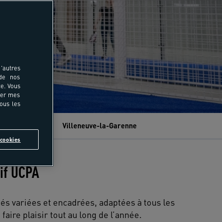
'autres
 de nos
e. Vous
rer mes
tous les
gny-sur-Marne
Villeneuve-la-Garenne
cookies
tif UCPA
tés variées et encadrées, adaptées à tous les
ire plaisir tout au long de l’année.