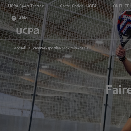
UCPA Sport Trotter
Carte-Cadeau UCPA
ONELIFE 
Aide
>
Accueil
centres-sportifs-proximite-paris
Fair