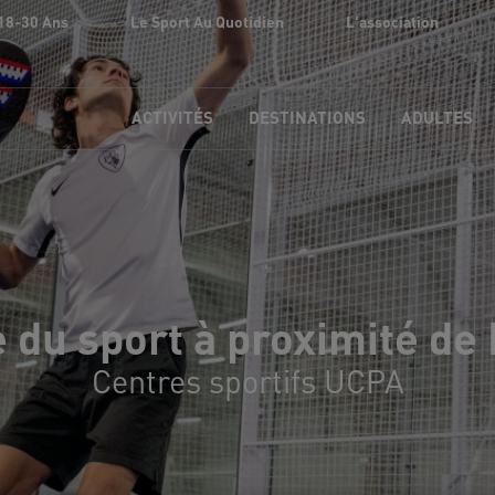
18-30 Ans
Le Sport Au Quotidien
L'association
ACTIVITÉS
DESTINATIONS
ADULTES
e du sport à proximité de 
Centres sportifs UCPA