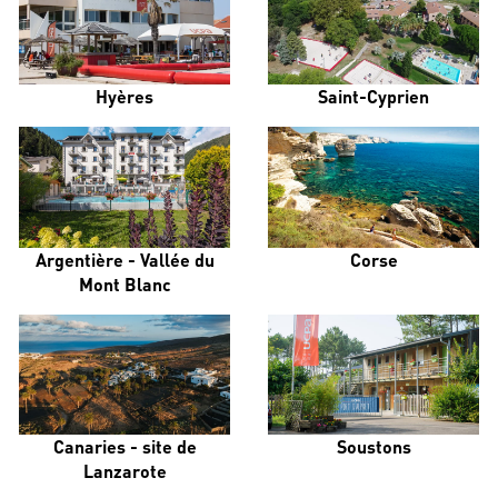
Hyères
Saint-Cyprien
Argentière - Vallée du
Corse
Mont Blanc
Canaries - site de
Soustons
Lanzarote