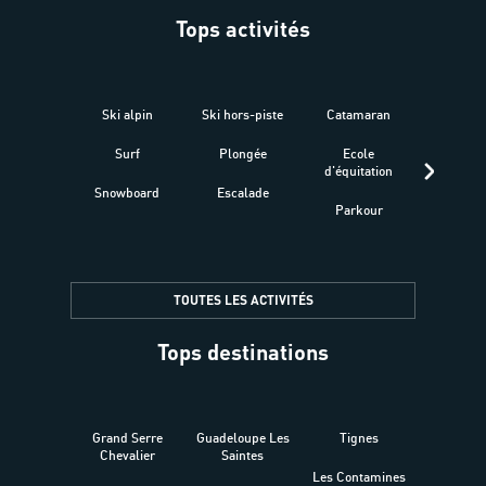
Tops activités
Ski alpin
Ski hors-piste
Catamaran
Kites
Surf
Plongée
Ecole
Raquet
d'équitation
Snowboard
Escalade
Fitness 
Parkour
être
TOUTES LES ACTIVITÉS
Tops destinations
Grand Serre
Guadeloupe Les
Tignes
Sén
Chevalier
Saintes
Les Contamines
Croat