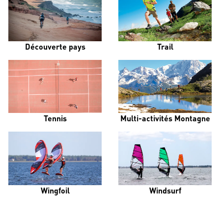
Découverte pays
Trail
Tennis
Multi-activités Montagne
Wingfoil
Windsurf