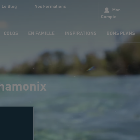
Le Blog
Nos Formations
Mon
Compte
COLOS
EN FAMILLE
INSPIRATIONS
BONS PLANS
chamonix