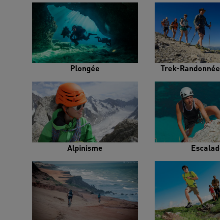
Plongée
Trek-Randonnée
Alpinisme
Escalad