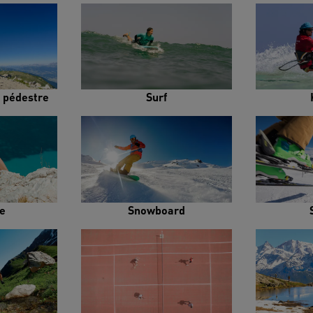
 pédestre
Surf
e
Snowboard