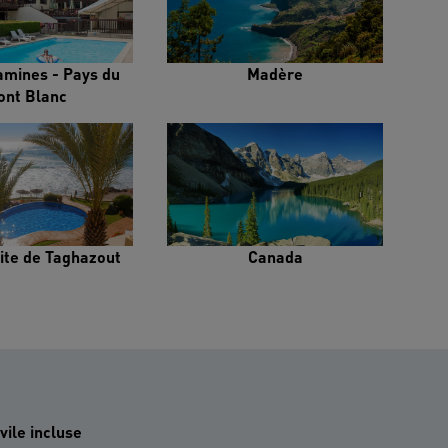
amines - Pays du
Madère
ont Blanc
ite de Taghazout
Canada
vile incluse