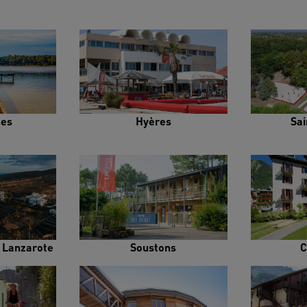
es
Hyères
Sai
e Lanzarote
Soustons
C