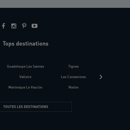
Tops destinations
estre
Guadeloupe Les Saintes
Tignes
Séné
Valloire
Les Contamines
Croatie
Martinique Le Vauclin
Niolon
Hyères Presqu
TOUTES LES DESTINATIONS