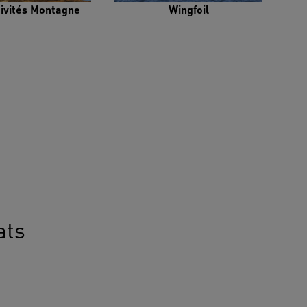
tivités Montagne
Wingfoil
ats