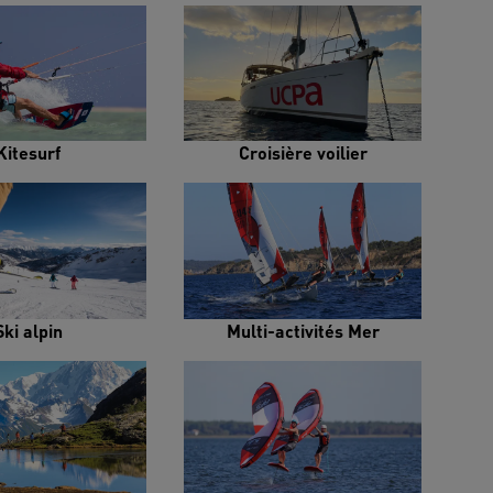
Kitesurf
Croisière voilier
Ski alpin
Multi-activités Mer