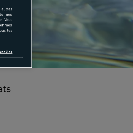
'autres
 de nos
e. Vous
rer mes
tous les
cookies
ats