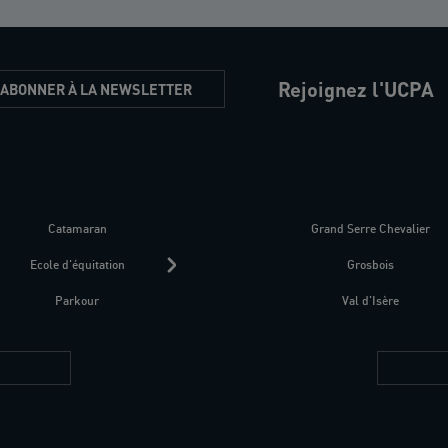
Rejoignez l'UCPA
'ABONNER À LA NEWSLETTER
Catamaran
Kitesurf
Grand Serre Chevalier
Trek-Randonnée péd
Ecole d'équitation
Raquettes
Grosbois
Parapente
Parkour
Fitness bien-être
Val d'Isère
Plongée