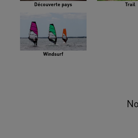
Découverte pays
Trail
Windsurf
No