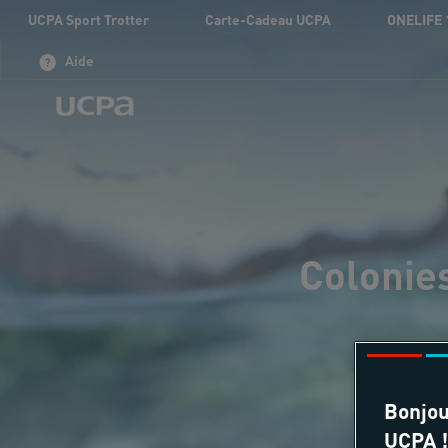
UCPA Sport Trotter
Carte-Cadeau UCPA
ONELIFE 
Aide
Colonie
Bonjou
UCPA !