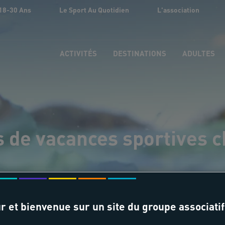
18-30 Ans
Le Sport Au Quotidien
L'association
ACTIVITÉS
DESTINATIONS
ADULTES
s de vacances sportives 
r et bienvenue sur un site du groupe associatif