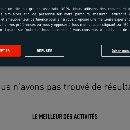
sur un site du groupe associatif UCPA. Nous utilisons des cookies et d
es similaires afin de personnaliser votre parcours, mesurer l'efficacité
et améliorer leur pertinence pour ainsi vous proposer une meilleure expérienc
ifier vos préférences ou vous y opposer à tous moments en cliquant sur "Gé
n cliquant sur "Autoriser tous les cookies", vous consentez à l'utilisation de 
EPTER
REFUSER
Gérer mes 
us n’avons pas trouvé de résult
LE MEILLEUR DES ACTIVITÉS