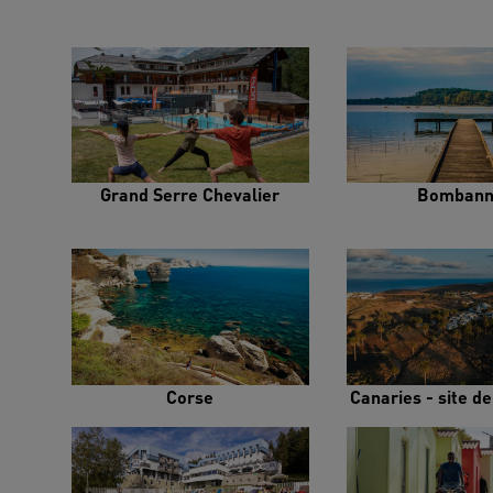
Grand Serre Chevalier
Bombann
Corse
Canaries - site d