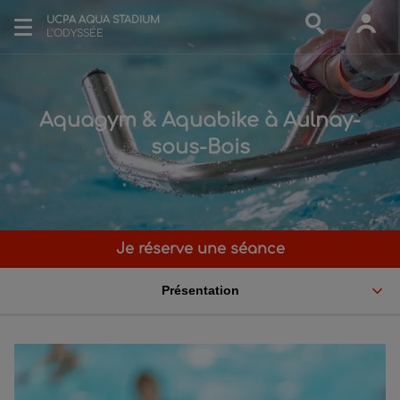
UCPA AQUA STADIUM
L'ODYSSÉE
Aquagym & Aquabike à Aulnay-
sous-Bois
Je réserve une séance
Présentation