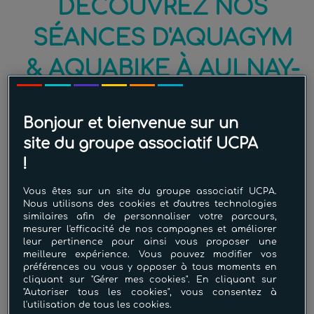
DÉCOUVREZ NOS
SÉANCES D'AQUAGYM
& AQUABIKE À AULNAY-
SOUS-BOIS
Bonjour et bienvenue sur un
Le Centre Aqualudique L'odyssée
avec UCPA
site du groupe associatif UCPA
Aqua Stadium, c'est votre destination ultime
!
pour une remise en forme aquatique optimale !
Nos cours d'aquagym et d'aquabike à Blois
Vous êtes sur un site du groupe associatif UCPA.
sont conçus pour vous offrir une expérience
Nous utilisons des cookies et d'autres technologies
unique alliant plaisir et bien-être.
similaires afin de personnaliser votre parcours,
mesurer l'efficacité de nos campagnes et améliorer
leur pertinence pour ainsi vous proposer une
des cours d'aquagym et d'aquabike toute la
meilleure expérience. Vous pouvez modifier vos
semaine
préférences ou vous y opposer à tous moments en
des formules à la séance, à la carte ou en
cliquant sur "Gérer mes cookies". En cliquant sur
abonnement
"Autoriser tous les cookies", vous consentez à
l'utilisation de tous les cookies.
des coachs survoltés, une ambiance fun et