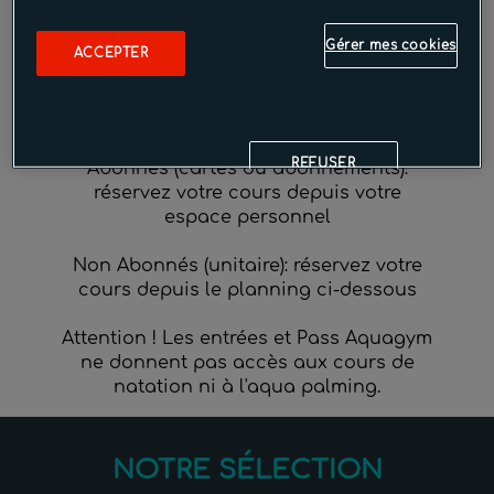
conviviavle
ouvert toute l'année, 7/7
Gérer mes cookies
ACCEPTER
Et aussi :
Piscine
,
Fitness
&
Balneo
REFUSER
Abonnés (cartes ou abonnements):
réservez votre cours depuis votre
espace personnel
Non Abonnés (unitaire): réservez votre
cours depuis le planning ci-dessous
Attention ! Les entrées et Pass Aquagym
ne donnent pas accès aux cours de
natation ni à l'aqua palming.
NOTRE SÉLECTION