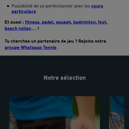
Possibilité de se perfectionner avec les
cours
particuliers
Et aussi :
fitness
,
padel
,
squash
,
badminton
,
foot
,
beach volley
…. !
Tu cherches un partenaire de jeu ? Rejoins notre
groupe Whatsapp Tennis
Notre sélection