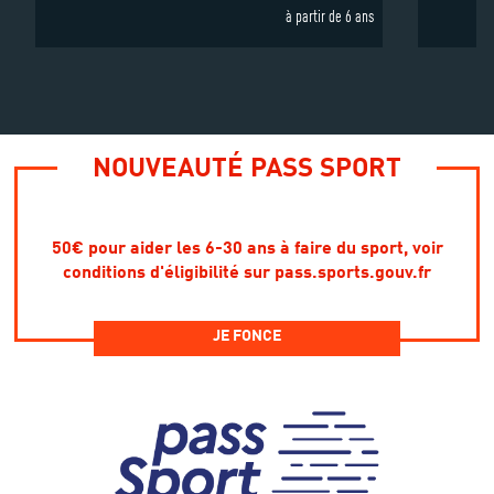
à partir de 6 ans
NOUVEAUTÉ PASS SPORT
50€ pour aider les 6-30 ans à faire du sport, voir
conditions d'éligibilité sur pass.sports.gouv.fr
JE FONCE