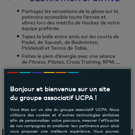
Partagez les sensations de la glisse sur la
patinoire accessible toute l’année et
vibrez lors des matchs de Hockey de votre
équipe préférée.
Tapez la balle entre amis sur les courts de
Padel, de Squash, de Badminton,
Pickleball et Tennis de Table.
Faites le plein d’énergie avec une séance
de Fitness, Pilates, Cross Training, RPM, ...
Dégustez un soft ou une pause
gourmande entre amis au Sports Bar !
Bonjour et bienvenue sur un site
du groupe associatif UCPA !
Vous êtes sur un site du groupe associatif UCPA. Nous
utilisons des cookies et d'autres technologies similaires
Votre rendez-vous forme à Meudon
afin de personnaliser votre parcours, mesurer l'efficacité
de nos campagnes et améliorer leur pertinence pour ainsi
vous proposer une meilleure expérience. Vous pouvez