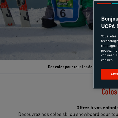
Bonjou
UCPA !
Vous êtes 
technologi
campagnes 
pouvez mod
cookies". E
cookies.
Des colos pour tous les âges
Des col
ACC
Colos
Offrez à vos enfant
Découvrez nos colos ski ou snowboard pour tous