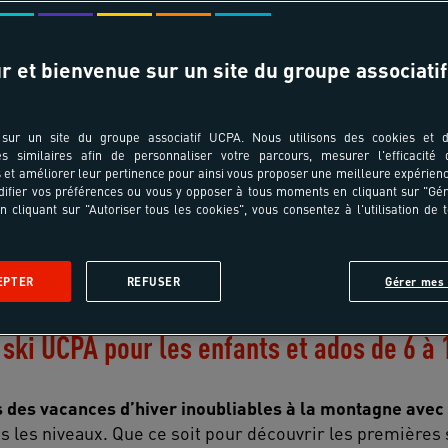
r et bienvenue sur un site du groupe associatif
sur un site du groupe associatif UCPA. Nous utilisons des cookies et d
es similaires afin de personnaliser votre parcours, mesurer l'efficacité
et améliorer leur pertinence pour ainsi vous proposer une meilleure expérienc
ifier vos préférences ou vous y opposer à tous moments en cliquant sur "Gé
n cliquant sur "Autoriser tous les cookies", vous consentez à l'utilisation de 
os pour tous les niveaux
Les activités en hiver
Nos conseils c
EPTER
REFUSER
Gérer mes 
 ski UCPA pour les enfants et ados de 6 à 
s des vacances d’hiver inoubliables à la montagne avec 
 les niveaux. Que ce soit pour découvrir les premières 