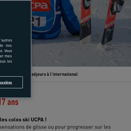
'autres
 de nos
e. Vous
rer mes
tous les
olos ski
Des séjours à l'international
cookies
17 ans
les colos ski UCPA !
sensations de glisse ou pour progresser sur les