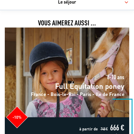
Le séjour
VOUS AIMEREZ AUSSI ...
Full Équitation poney
6-10 ans
Full Équitation poney
France - Bois-le-Roi - Paris - Ile de France
-10%
666 €
à partir de
740 €