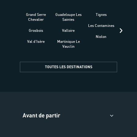
Grand Serre
Guadeloupe Les
Tignes
Sén
Chevalier
Saintes
Les Contamines
Croat
Grosbois
Valloire
Niolon
Hyèr
Val d'Isère
Martinique Le
Presqu
Vauclin
TOUTES LES DESTINATIONS
Avant de partir