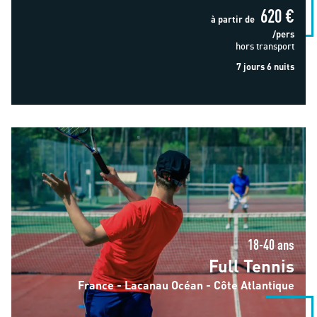
620 €
à partir de
/pers
hors transport
7 jours 6 nuits
Full Tennis
18-40 ans
Full Tennis
France - Lacanau Océan - Côte Atlantique