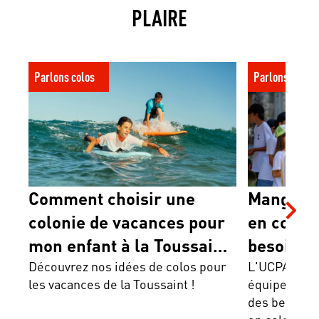
PLAIRE
Comment choisir une colonie de
Manger, dormir
Parlons colos
Parlons colos
vacances pour mon enfant à la Toussaint
comment les b
?
enfant sont-il
Comment choisir une
Manger, 
colonie de vacances pour
en colo : 
mon enfant à la Toussaint
besoins e
?
Découvrez nos idées de colos pour
votre enf
L'UCPA expl
les vacances de la Toussaint !
équipes assu
en charg
des besoins 