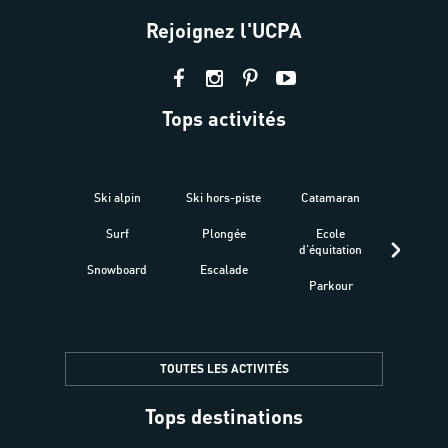
Rejoignez l'UCPA
Tops activités
Ski alpin
Ski hors-piste
Catamaran
Kites
Surf
Plongée
Ecole
Raquet
d'équitation
Snowboard
Escalade
Fitness 
Parkour
être
TOUTES LES ACTIVITÉS
Tops destinations