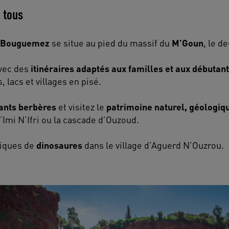
 tous
t Bouguemez
se situe au pied du massif du
M’Goun
, le 
vec des
itinéraires adaptés aux familles et aux débutan
lacs et villages en pisé.
ants berbères
et visitez le
patrimoine naturel, géologiqu
d’Imi N’Ifri ou la cascade d’Ouzoud.
tiques de
dinosaures
dans le village d’Aguerd N’Ouzrou.