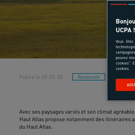
Bonjou
UCPA !
Vous êtes 
technologi
campagnes 
pouvez mod
cookies". E
cookies.
Publié le 09-05-25
Randonnée
Spot
ACC
Avec ses paysages variés et son climat agréable, 
Haut Atlas propose notamment des itinéraires ad
du Haut Atlas.