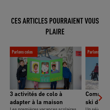
CES ARTICLES POURRAIENT VOUS
PLAIRE
3 activités de colo à adapter à la maison
Comment prépa
Parlons colos
Parlons colos
enfant ?
3 activités de colo à
Comment 
adapter à la maison
ski de m
Les premières vacances scolaires
Un séjour au