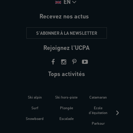
EN
Recevez nos actus
S'ABONNER À LA NEWSLETTER
Rejoignez l'UCPA
Tops activités
Ski alpin
Ski hors-piste
Catamaran
Kites
Surf
Plongée
Ecole
Raquet
d'équitation
Snowboard
Escalade
Fitness 
Parkour
être