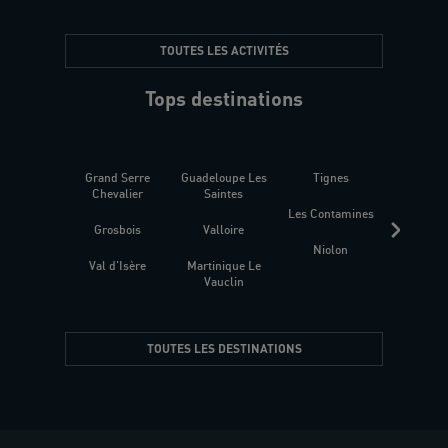
TOUTES LES ACTIVITÉS
Tops destinations
Grand Serre
Guadeloupe Les
Tignes
Sén
Chevalier
Saintes
Les Contamines
Croat
Grosbois
Valloire
Niolon
Hyèr
Val d'Isère
Martinique Le
Presqu
Vauclin
TOUTES LES DESTINATIONS