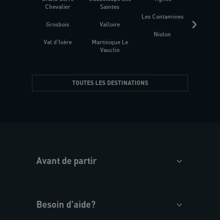
Chevalier
Saintes
Les Contamines
Croat
Grosbois
Valloire
Niolon
Hyèr
Val d'Isère
Martinique Le
Presqu
Vauclin
TOUTES LES DESTINATIONS
Avant de partir
Besoin d'aide?