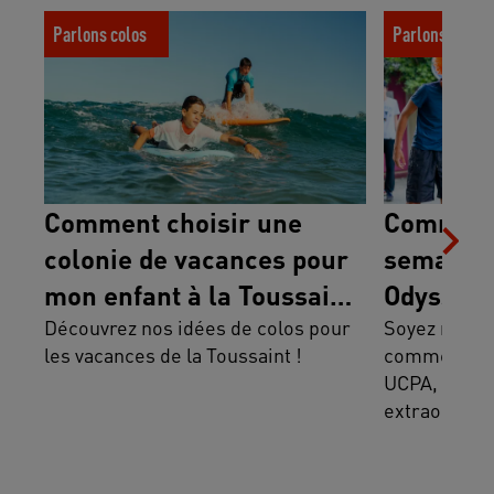
Comment choisir une colonie de
Comment se p
Parlons colos
Parlons colos
vacances pour mon enfant à la Toussaint
UCPA Odyssée
?
Comment choisir une
Comment
colonie de vacances pour
semaine 
mon enfant à la Toussaint
Odyssée 
?
Découvrez nos idées de colos pour
Soyez rassur
les vacances de la Toussaint !
comment se 
UCPA, qui re
extraordinai