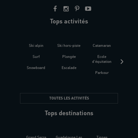
Tops activités
Ski alpin
Ski hors-piste
Catamaran
Kites
Surf
Plongée
Ecole
Raquet
d'équitation
Snowboard
Escalade
Fitness 
Parkour
être
TOUTES LES ACTIVITÉS
Tops destinations
Grand Serre
Guadeloupe Les
Tignes
Sén