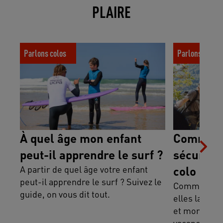
PLAIRE
À quel âge mon enfant peut-il apprendre
Comment assur
Parlons colos
Parlons colos
le surf ?
enfants en col
À quel âge mon enfant
Comment 
peut-il apprendre le surf ?
sécurité 
A partir de quel âge votre enfant
colo ?
peut-il apprendre le surf ? Suivez le
Comment les
guide, on vous dit tout.
elles la sécu
et morale de
vacances ? 