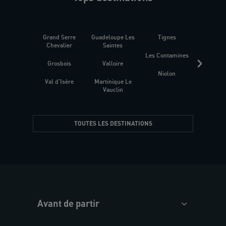
Grand Serre
Guadeloupe Les
Tignes
Sén
Chevalier
Saintes
Les Contamines
Croat
Grosbois
Valloire
Niolon
Hyèr
Val d'Isère
Martinique Le
Presqu
Vauclin
TOUTES LES DESTINATIONS
Avant de partir