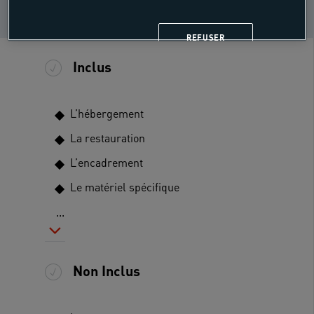
Plongée - N1 ou CMAS
i
1* confirmé
REFUSER
Inclus
L’hébergement
La restauration
L’encadrement
Le matériel spécifique
...
Non Inclus