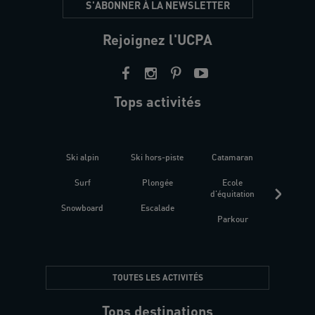
S'ABONNER À LA NEWSLETTER
Rejoignez l'UCPA
Tops activités
Ski alpin
Ski hors-piste
Catamaran
Kites
Surf
Plongée
Ecole
Raquet
d'équitation
Snowboard
Escalade
Fitness 
Parkour
être
TOUTES LES ACTIVITÉS
Tops destinations