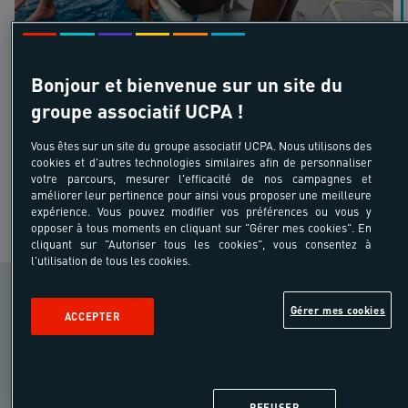
325 €
à partir de
Bonjour et bienvenue sur un site du
/pers
hors transport
groupe associatif UCPA !
5 jours 4 nuits
Vous êtes sur un site du groupe associatif UCPA. Nous utilisons des
cookies et d'autres technologies similaires afin de personnaliser
votre parcours, mesurer l'efficacité de nos campagnes et
améliorer leur pertinence pour ainsi vous proposer une meilleure
expérience. Vous pouvez modifier vos préférences ou vous y
VOIR PLUS DE SEJOURS
opposer à tous moments en cliquant sur "Gérer mes cookies". En
cliquant sur "Autoriser tous les cookies", vous consentez à
l'utilisation de tous les cookies.
LE SÉJOUR EN BREF
Gérer mes cookies
ACCEPTER
COLO_CAMP
Prêt pour le grand saut ? Ce séjour d’une
REFUSER