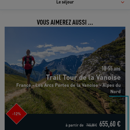
Le séjour
VOUS AIMEREZ AUSSI ...
Trail Tour de la Vanoise
18-55 ans
Trail Tour de la Vanoise
France - Les Arcs Portes de la Vanoise - Alpes du
Nord
-12%
655,60 €
à partir de
745,00 €