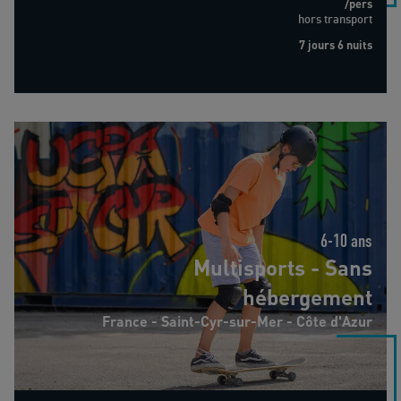
/pers
hors transport
7 jours 6 nuits
Multisports - Sans hébergement
6-10 ans
Multisports - Sans
hébergement
France - Saint-Cyr-sur-Mer - Côte d'Azur