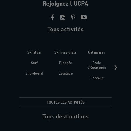
Rejoignez l'UCPA
Tops activités
Ski alpin
Ski hors-piste
Catamaran
Kites
Surf
Plongée
Ecole
Raquet
d'équitation
Snowboard
Escalade
Fitness 
Parkour
être
TOUTES LES ACTIVITÉS
Tops destinations