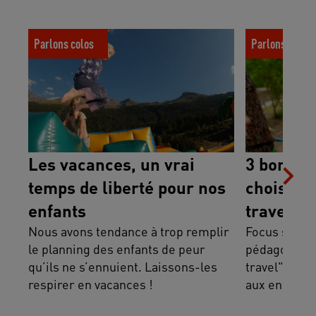
Les vacances, un vrai temps de liberté
3 bonnes raiso
Parlons colos
Parlons colos
pour nos enfants
"slow travel"
Les vacances, un vrai
3 bonnes
temps de liberté pour nos
choisir u
enfants
travel" 
Nous avons tendance à trop remplir
Focus sur le
le planning des enfants de peur
pédagogique
qu’ils ne s’ennuient. Laissons-les
travel", ces
respirer en vacances !
aux enfants 