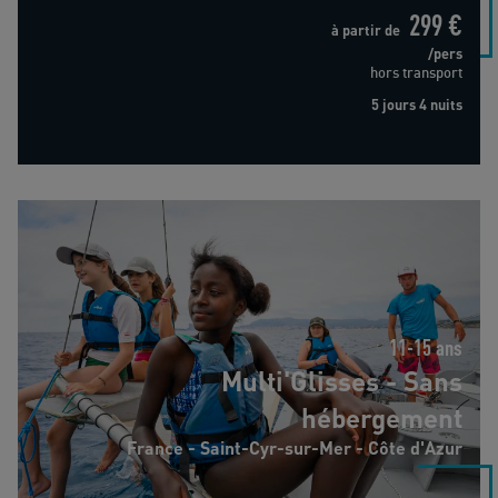
299 €
à partir de
/pers
hors transport
5 jours 4 nuits
Multi'Glisses - Sans hébergement
11-15 ans
Multi'Glisses - Sans
hébergement
France - Saint-Cyr-sur-Mer - Côte d'Azur