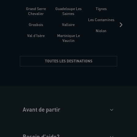
Grand Serre
Guadeloupe Les
Tignes
Sén
Chevalier
Saintes
Les Contamines
Croat
Grosbois
Valloire
Niolon
Hyèr
Val d'Isère
Martinique Le
Presqu
Vauclin
TOUTES LES DESTINATIONS
Avant de partir
Besoin d'aide?