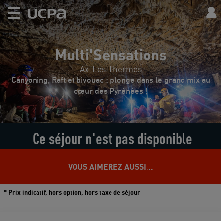
Multi'Sensations
Ax-Les-Thermes
Canyoning, Raft et bivouac : plonge dans le grand mix au
cœur des Pyrénées !
Ce séjour n'est pas disponible
VOUS AIMEREZ AUSSI...
* Prix indicatif, hors option, hors taxe de séjour