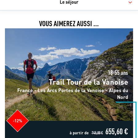
Le séjour
VOUS AIMEREZ AUSSI ...
Trail Tour de la Vanoise
18-55 ans
Trail Tour de la Vanoise
France - Les Arcs Portes de la Vanoise - Alpes du
Nord
-12%
655,60 €
à partir de
745,00 €