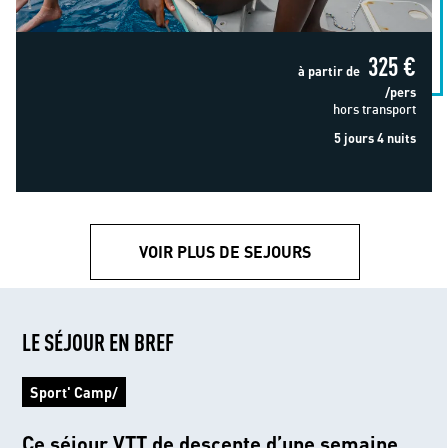
325 €
à partir de
/pers
hors transport
5 jours 4 nuits
VOIR PLUS DE SEJOURS
LE SÉJOUR EN BREF
Sport' Camp/
Ce séjour VTT de descente d’une semaine