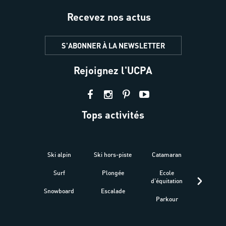
Recevez nos actus
S'ABONNER À LA NEWSLETTER
Rejoignez l'UCPA
Tops activités
Ski alpin
Ski hors-piste
Catamaran
Kites
Surf
Plongée
Ecole
Raquet
d'équitation
Snowboard
Escalade
Fitness 
Parkour
être