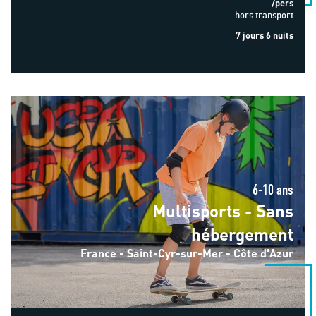
/pers
hors transport
7 jours 6 nuits
Multisports - Sans hébergement
6-10 ans
Multisports - Sans
hébergement
France - Saint-Cyr-sur-Mer - Côte d'Azur