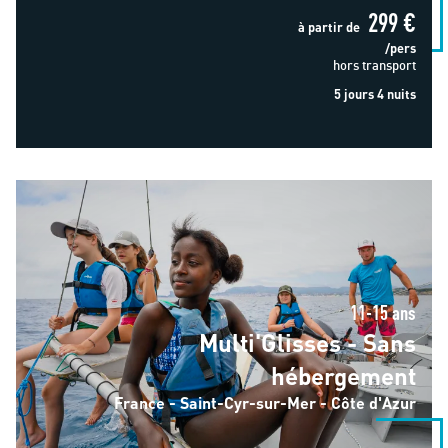
299 €
à partir de
/pers
hors transport
5 jours 4 nuits
Multi'Glisses - Sans hébergement
11-15 ans
Multi'Glisses - Sans
hébergement
France - Saint-Cyr-sur-Mer - Côte d'Azur