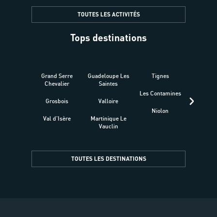
TOUTES LES ACTIVITÉS
Tops destinations
Grand Serre
Guadeloupe Les
Tignes
Sén
Chevalier
Saintes
Les Contamines
Croat
Grosbois
Valloire
Niolon
Hyèr
Val d'Isère
Martinique Le
Presqu
Vauclin
TOUTES LES DESTINATIONS