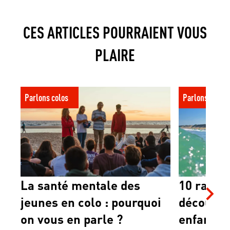
CES ARTICLES POURRAIENT VOUS
PLAIRE
La santé mentale des jeunes en colo :
10 raisons de 
Parlons colos
Parlons colos
pourquoi on vous en parle ?
mon enfant
La santé mentale des
10 raison
jeunes en colo : pourquoi
découvri
on vous en parle ?
enfant