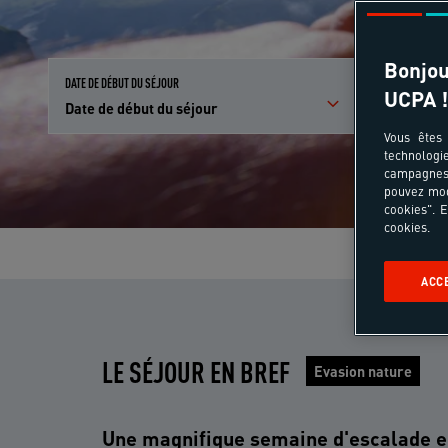
Bonjou
DATE DE DÉBUT DU SÉJOUR
PARTICIPANTS E
UCPA !
Date de début du séjour
Qui partici
Vous êtes 
technologi
campagnes 
pouvez mod
cookies". E
cookies.
ACC
LE SÉJOUR EN BREF
Evasion nature
Une magnifique semaine d'escalade e