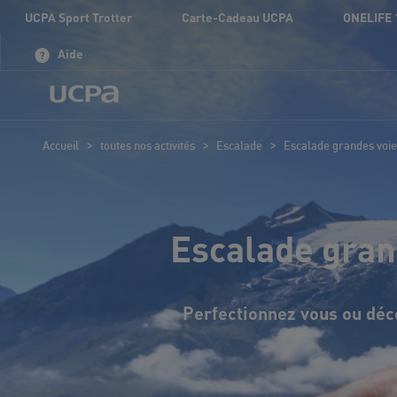
UCPA Sport Trotter
Carte-Cadeau UCPA
ONELIFE 
Aide
>
>
>
Accueil
toutes nos activités
Escalade
Escalade grandes voie
Escalade gran
Perfectionnez vous ou déco