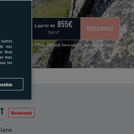
855
€
à partir de
RÉSERVEZ
/pers*
'autres
* Prix indicatif, hors option, hors taxe de séjour
 de nos
e. Vous
rer mes
tous les
s
cookies
IT
Nouveauté
plano