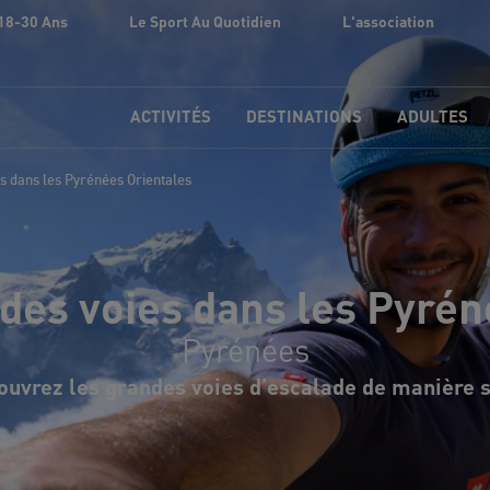
18-30 Ans
Le Sport Au Quotidien
L'association
ACTIVITÉS
DESTINATIONS
ADULTES
s dans les Pyrénées Orientales
des voies dans les Pyrén
Pyrénées
uvrez les grandes voies d’escalade de manière sp