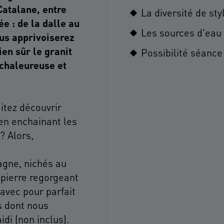
atalane, entre
La diversité de sty
e : de la dalle au
Les sources d'eau
ous apprivoiserez
ien sûr le granit
Possibilité séance
chaleureuse et
itez découvrir
 en enchainant les
? Alors,
agne, nichés au
e pierre regorgeant
 avec pour parfait
 dont nous
idi (non inclus).