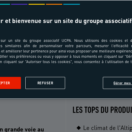
r et bienvenue sur un site du groupe associatif
T ÂGES
TRANSPORT
pe au séjour ?
Choisissez votre ville de départ
sur un site du groupe associatif UCPA. Nous utilisons des cookies et d
es similaires afin de personnaliser votre parcours, mesurer l'efficacité
et améliorer leur pertinence pour ainsi vous proposer une meilleure expérienc
ifier vos préférences ou vous y opposer à tous moments en cliquant sur "Gé
n cliquant sur "Autoriser tous les cookies", vous consentez à l'utilisation de 
Le séjour
Le programme
Le lieu
Les formalités
Avi
EPTER
REFUSER
Gérer mes 
LES TOPS DU PRODU
Le climat de l'Alti
n grande voie au