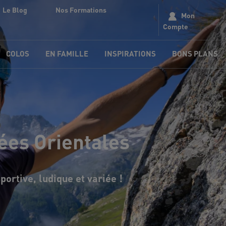
Le Blog
Nos Formations
Mon
Compte
COLOS
EN FAMILLE
INSPIRATIONS
BONS PLANS
ées Orientales
ortive, ludique et variée !