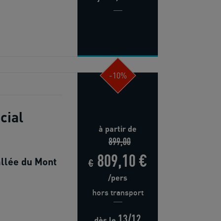
-10%
cial
à partir de
899,00
809,10 €
allée du Mont
€
/pers
hors transport
13/12
dès
le