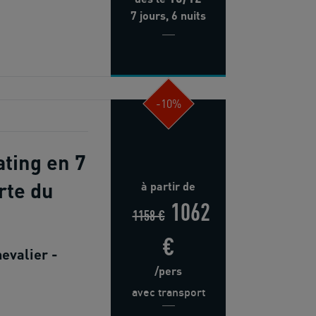
7 jours, 6 nuits
-10%
ting en 7
rte du
à partir de
1062
1158 €
€
evalier -
/pers
avec transport