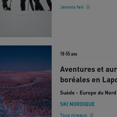
Jamais fait
i
18-55 ans
Aventures et au
boréales en Lap
Suède - Europe du Nord
SKI NORDIQUE
Tous niveaux
i