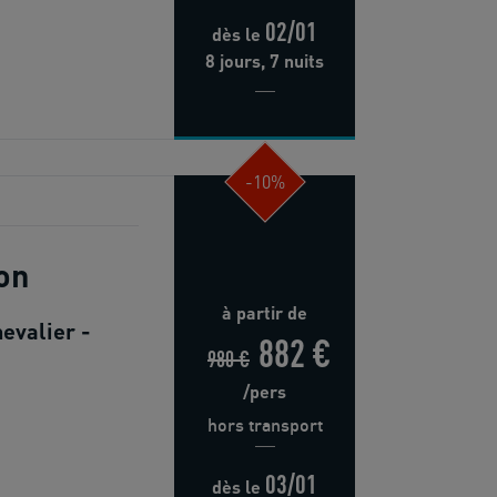
02/01
dès
le
8 jours, 7 nuits
-10%
on
à partir de
evalier -
882 €
980 €
/pers
hors transport
03/01
dès
le