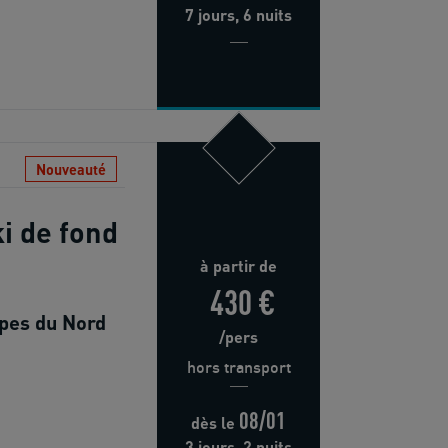
7 jours, 6 nuits
Nouveauté
i de fond
à partir de
430 €
lpes du Nord
/pers
hors transport
08/01
dès
le
3 jours, 2 nuits