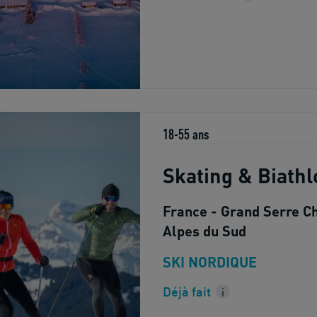
18-55 ans
Skating & Biathl
France - Grand Serre Ch
Alpes du Sud
SKI NORDIQUE
Déjà fait
i