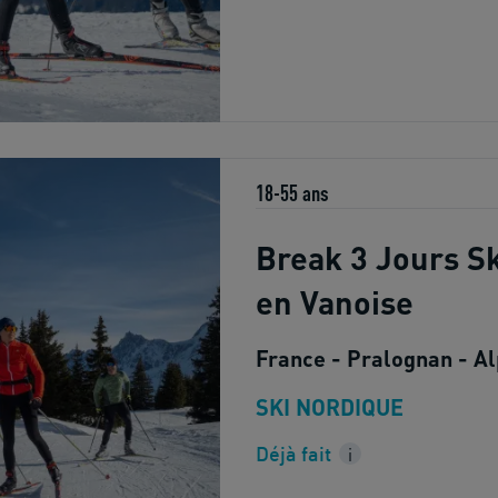
18-55 ans
Break 3 Jours Sk
en Vanoise
France - Pralognan - A
SKI NORDIQUE
Déjà fait
i