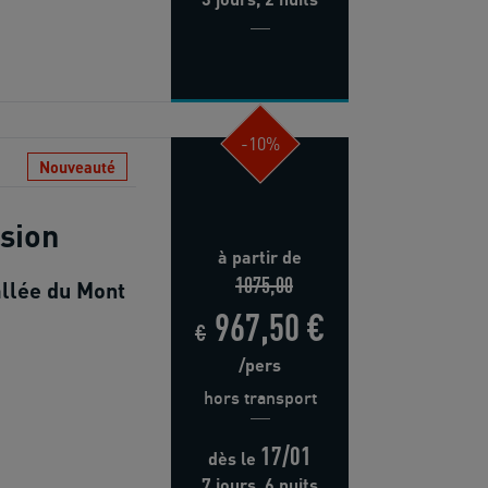
-10%
Nouveauté
sion
à partir de
1075,00
allée du Mont
967,50 €
€
/pers
hors transport
17/01
dès
le
7 jours, 6 nuits