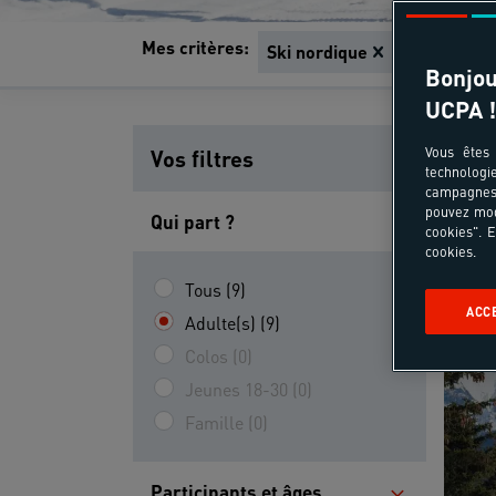
Mes critères:
Tout effa
Ski nordique
Bonjou
UCPA !
Vous êtes 
Vos filtres
technologi
campagnes 
pouvez mod
Qui part ?
cookies". E
cookies.
Tous (9)
ACC
Adulte(s) (9)
Colos (0)
Jeunes 18-30 (0)
Famille (0)
Participants et âges