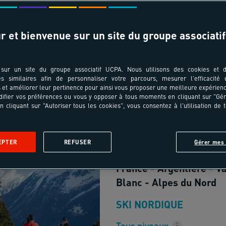
cer
r et bienvenue sur un site du groupe associatif
sur un site du groupe associatif UCPA. Nous utilisons des cookies et d
18-40 ans
es similaires afin de personnaliser votre parcours, mesurer l'efficacité
et améliorer leur pertinence pour ainsi vous proposer une meilleure expérienc
ifier vos préférences ou vous y opposer à tous moments en cliquant sur "Gé
Break 4 jours Sk
n cliquant sur "Autoriser tous les cookies", vous consentez à l'utilisation de 
nordique spécial
Chamonix
EPTER
REFUSER
Gérer mes 
France - Argentière - V
Blanc - Alpes du Nord
SKI NORDIQUE
Tous niveaux
i