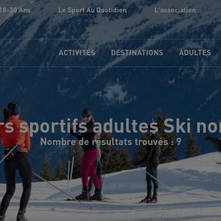
18-30 Ans
Le Sport Au Quotidien
L'association
ACTIVITÉS
DESTINATIONS
ADULTES
s sportifs adultes Ski n
Nombre de résultats trouvés : 9