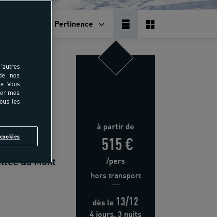
Pertinence
'autres
 de nos
e. Vous
rer mes
i
tous les
à partir de
cookies
515 €
allée du Mont
/pers
hors transport
13/12
dès
le
4 jours, 3 nuits