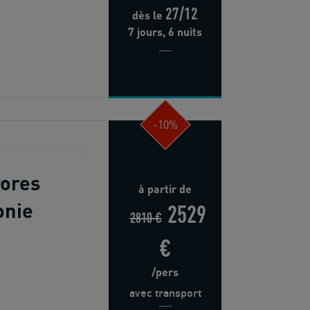
27/12
dès
le
7 jours, 6 nuits
-10%
rores
à partir de
onie
2529
2810 €
€
/pers
avec transport