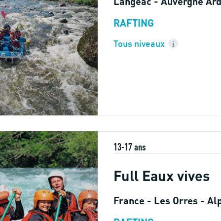
Langeac - Auvergne Ar
RAFTING
Tous niveaux
i
13-17 ans
Full Eaux vives
France - Les Orres - Al