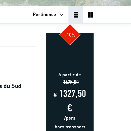
Pertinence
-10%
à partir de
1475,00
s du Sud
1327,50
€
€
/pers
hors transport