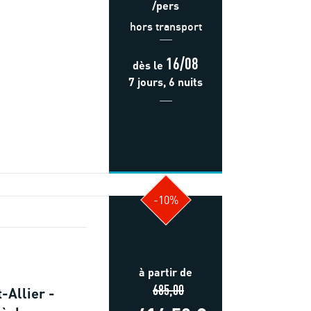
/pers
hors transport
16/08
dès
le
7 jours, 6 nuits
-10%
à partir de
685,00
-Allier -