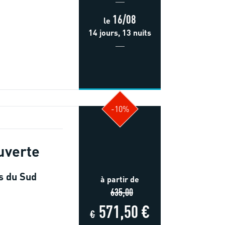
16/08
le
14 jours, 13 nuits
-10%
uverte
s du Sud
à partir de
635,00
571,50 €
€