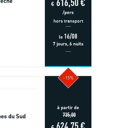
616,50 €
dèche
€
/pers
hors transport
16/08
le
7 jours, 6 nuits
-15%
à partir de
735,00
pes du Sud
624,75 €
€