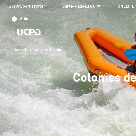
UCPA Sport Trotter
Carte-Cadeau UCPA
ONELIFE 
Aide
>
Accueil
votre recherche
Colonies de