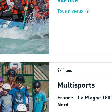
RAFTING
Tous niveaux
i
9-11 ans
Multisports
France - La Plagne 1800
Nord