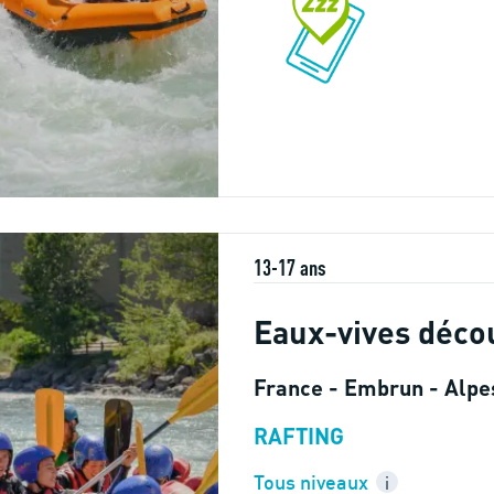
13-17 ans
Eaux-vives déco
France - Embrun - Alpe
RAFTING
Tous niveaux
i