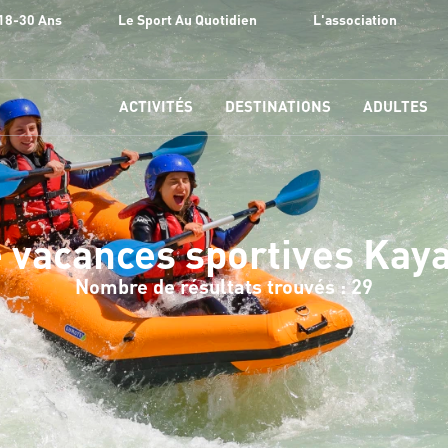
18-30 Ans
Le Sport Au Quotidien
L'association
ACTIVITÉS
DESTINATIONS
ADULTES
 vacances sportives Kaya
Nombre de résultats trouvés : 29