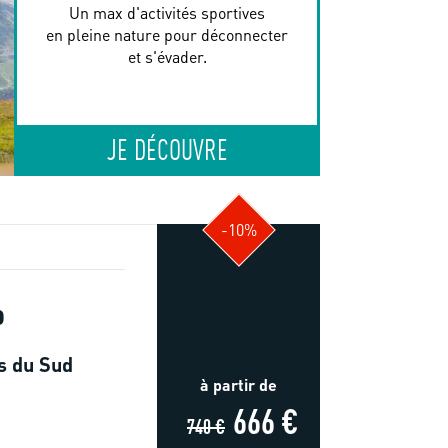
Un max d'activités sportives
en pleine nature pour déconnecter
et s'évader.
JE DÉCOUVRE
-10%
p
s du Sud
à partir de
666 €
740 €