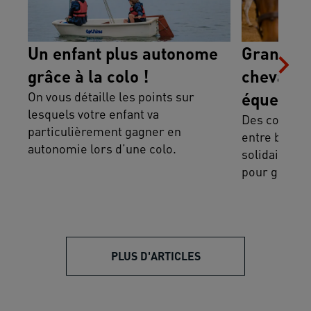
Un enfant plus autonome
Grandir 
grâce à la colo !
cheval : des colos
On vous détaille les points sur
équestres
lesquels votre enfant va
Des colos é
particulièrement gagner en
entre bien-ê
autonomie lors d’une colo.
solidaires e
pour grandir
PLUS D'ARTICLES