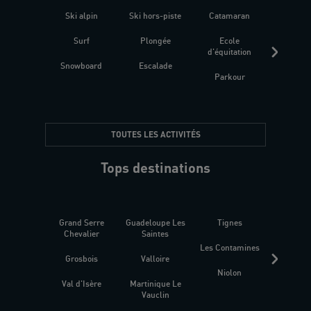
Ski alpin
Ski hors-piste
Catamaran
Kites
Surf
Plongée
Ecole
Raquet
d'équitation
Snowboard
Escalade
Fitness 
Parkour
être
TOUTES LES ACTIVITÉS
Tops destinations
Grand Serre
Guadeloupe Les
Tignes
Sén
Chevalier
Saintes
Les Contamines
Croat
Grosbois
Valloire
Niolon
Hyèr
Val d'Isère
Martinique Le
Presqu
Vauclin