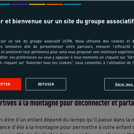
r et bienvenue sur un site du groupe associatif
sur un site du groupe associatif UCPA. Nous utilisons des cookies et d
es similaires afin de personnaliser votre parcours, mesurer l'efficacité
et améliorer leur pertinence pour ainsi vous proposer une meilleure expérienc
ifier vos préférences ou vous y opposer à tous moments en cliquant sur "Gé
n cliquant sur "Autoriser tous les cookies", vous consentez à l'utilisation de 
ares
Nouveautés
Best-Seller
Destinations
En vidéo
EPTER
REFUSER
Gérer mes 
rtives à la montagne pour déconnecter et parta
n-être d’un enfant dépend du temps qu’il passe dans la n
nce d'été à la montagne pour permettre à votre enfant d