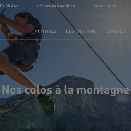
18-30 Ans
Le Sport Au Quotidien
L'association
ACTIVITÉS
DESTINATIONS
ADULTES
Nos colos à la montagne