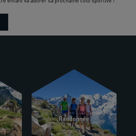
re enfant va adorer sa prochaine colo sportive !
Randonnée