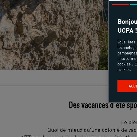
Bonjou
UCPA !
Vous êtes 
technologi
campagnes 
pouvez mod
cookies". E
cookies.
Activités ph
ACC
Des vacances d'été spo
Le bie
Quoi de mieux qu'une colonie de vaca