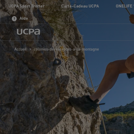
UCPA Sport Trotter
Carte-Cadeau UCPA
ONELIFE 
Aide
>
Accueil
colonies-de-vacances-a-la-montagne