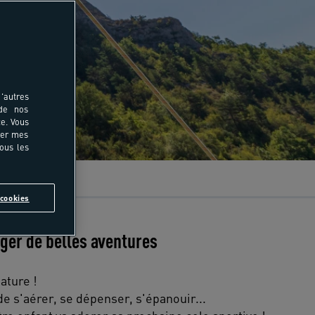
'autres
 de nos
e. Vous
rer mes
tous les
Articles
cookies
ger de belles aventures
ature !
e s'aérer, se dépenser, s'épanouir...