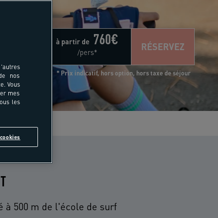
760
€
à partir de
RÉSERVEZ
/pers*
'autres
* Prix indicatif, hors option, hors taxe de séjour
 de nos
e. Vous
rer mes
tous les
s
cookies
IT
ué à 500 m de l'école de surf