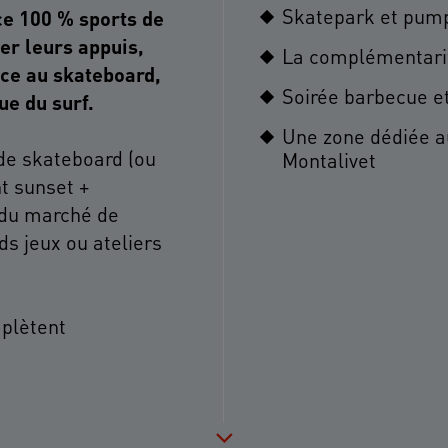
Skatepark et pump 
ce 100 % sports de
er leurs appuis,
La complémentarité
âce au skateboard,
Soirée barbecue et
ue du surf.
Une zone dédiée au
de skateboard (ou
Montalivet
nt sunset +
e du marché de
ds jeux ou ateliers
mplètent