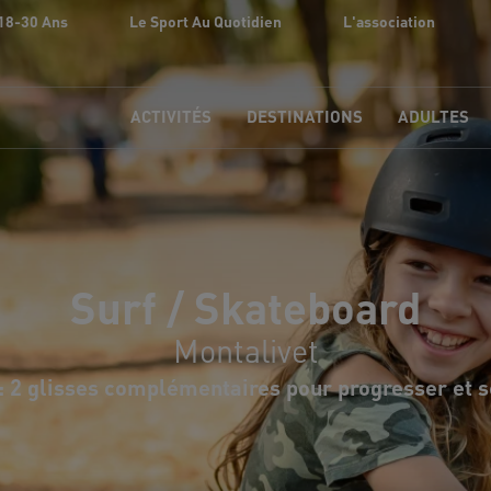
18-30 Ans
Le Sport Au Quotidien
L'association
ACTIVITÉS
DESTINATIONS
ADULTES
Surf / Skateboard
Montalivet
: 2 glisses complémentaires pour progresser et se