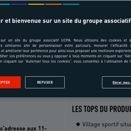
r et bienvenue sur un site du groupe associatif
T ÂGES
TRANSPORT
pe au séjour ?
Choisissez votre ville de départ
sur un site du groupe associatif UCPA. Nous utilisons des cookies et d
es similaires afin de personnaliser votre parcours, mesurer l'efficacité
et améliorer leur pertinence pour ainsi vous proposer une meilleure expérienc
ifier vos préférences ou vous y opposer à tous moments en cliquant sur "Gé
n cliquant sur "Autoriser tous les cookies", vous consentez à l'utilisation de 
Le séjour
Le programme
Le lieu
Les formalités
Avi
EPTER
REFUSER
Gérer mes 
LES TOPS DU PRODU
Village sportif sit
 s’adresse aux 11-