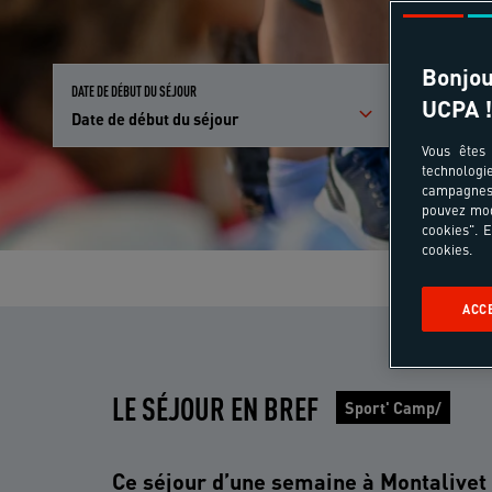
Bonjou
DATE DE DÉBUT DU SÉJOUR
PARTICIPANTS E
UCPA !
Date de début du séjour
Qui partici
Vous êtes 
technologi
campagnes 
pouvez mod
cookies". E
cookies.
ACC
LE SÉJOUR EN BREF
Sport' Camp/
Ce séjour d’une semaine à Montalivet